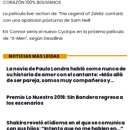
CORAZÓN 100% BOLIVIANOS
La película live-action de ‘The Legend of Zelda’ contará
con una aparición póstuma de Sam Neill
Kit Connor sería el nuevo Cyclops en la próxima película
de “X-Men”, según Deadline
NOTICIAS MÁS LEÍDAS
La novia de Paulo Londra habló como nunca de
su historia de amor con el cantante: «Más allá
de ser pareja, somos muy compañeros y
amigos”
Premio Lo Nuestro 2016: Sin Bandera regresa a
los escenarios
Shakira reveló el idioma en el que se comunica
con sus hijos: “Intento que no me hablen en…”