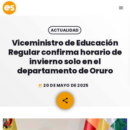
menu
close
ACTUALIDAD
play_arrow
EMISIÓN LA PAZ
Viceministro de Educación
Regular confirma horario de
play_arrow
EMISIÓN COCHABAMBA
invierno solo en el
departamento de Oruro
20 DE MAYO DE 2025
today
ESLATINO NEWS
keyboard_arrow_down
share
email
ESLATINO NEWS
LOS + TOP
ACTUALIDAD
PROGRAMACIÓN
ESPECTÁCULOS
INICIO