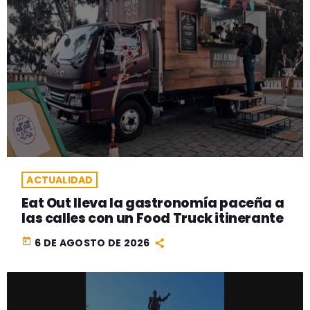
ACTUALIDAD
Eat Out lleva la gastronomía paceña a
las calles con un Food Truck itinerante
today
6 DE AGOSTO DE 2026