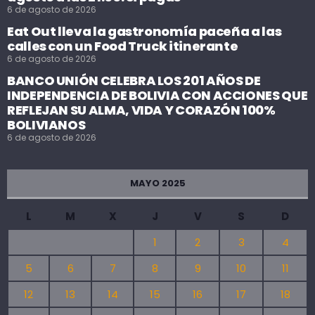
6 de agosto de 2026
Eat Out lleva la gastronomía paceña a las
calles con un Food Truck itinerante
6 de agosto de 2026
BANCO UNIÓN CELEBRA LOS 201 AÑOS DE
INDEPENDENCIA DE BOLIVIA CON ACCIONES QUE
REFLEJAN SU ALMA, VIDA Y CORAZÓN 100%
BOLIVIANOS
6 de agosto de 2026
MAYO 2025
L
M
X
J
V
S
D
1
2
3
4
5
6
7
8
9
10
11
12
13
14
15
16
17
18