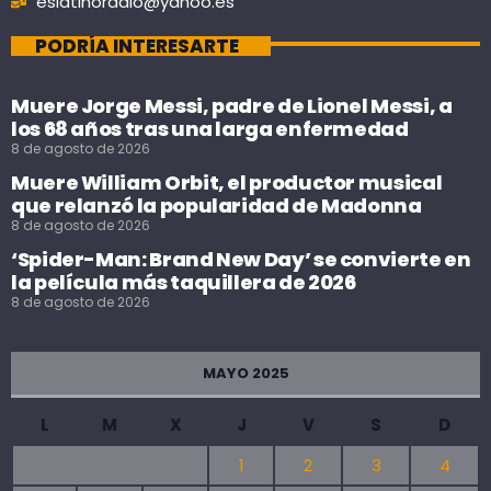
eslatinoradio@yahoo.es
PODRÍA INTERESARTE
Muere Jorge Messi, padre de Lionel Messi, a
los 68 años tras una larga enfermedad
8 de agosto de 2026
Muere William Orbit, el productor musical
que relanzó la popularidad de Madonna
8 de agosto de 2026
‘Spider-Man: Brand New Day’ se convierte en
la película más taquillera de 2026
8 de agosto de 2026
MAYO 2025
L
M
X
J
V
S
D
1
2
3
4