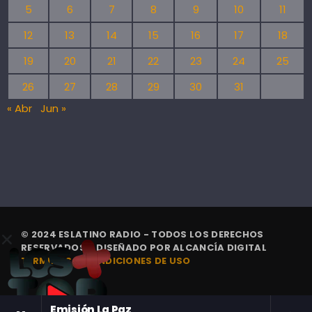
5
6
7
8
9
10
11
12
13
14
15
16
17
18
19
20
21
22
23
24
25
26
27
28
29
30
31
« Abr
Jun »
© 2024 ESLATINO RADIO - TODOS LOS DERECHOS
RESERVADOS. | DISEÑADO POR
ALCANCÍA DIGITAL
TÉRMINOS Y CONDICIONES DE USO
Emisión La Paz