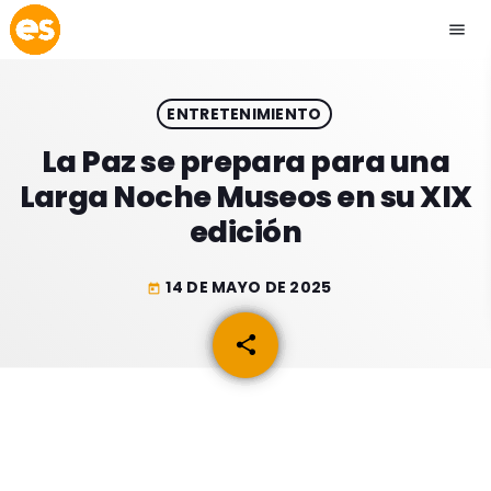
menu
close
ENTRETENIMIENTO
play_arrow
EMISIÓN LA PAZ
La Paz se prepara para una
Larga Noche Museos en su XIX
play_arrow
EMISIÓN COCHABAMBA
edición
14 DE MAYO DE 2025
today
ESLATINO NEWS
keyboard_arrow_down
share
email
ESLATINO NEWS
LOS + TOP
ACTUALIDAD
PROGRAMACIÓN
ESPECTÁCULOS
INICIO