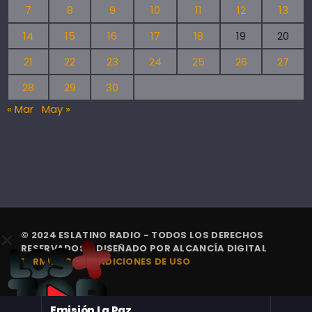
7
8
9
10
11
12
13
14
15
16
17
18
19
20
21
22
23
24
25
26
27
28
29
30
« Mar
May »
© 2024 ESLATINO RADIO - TODOS LOS DERECHOS
RESERVADOS. | DISEÑADO POR
ALCANCÍA DIGITAL
TÉRMINOS Y CONDICIONES DE USO
Emisión La Paz