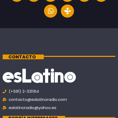
CONTACTO
(+591) 2-331164
contacto@eslatinoradio.com
eslatinoradio@yahoo.es