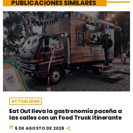
PUBLICACIONES SIMILARES
ACTUALIDAD
Eat Out lleva la gastronomía paceña a
las calles con un Food Truck itinerante
today
6 DE AGOSTO DE 2026