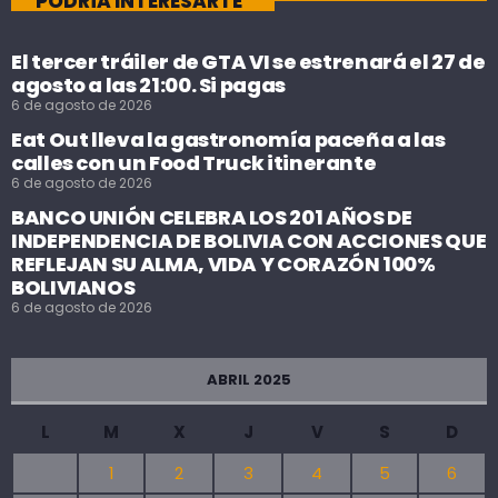
PODRÍA INTERESARTE
El tercer tráiler de GTA VI se estrenará el 27 de
agosto a las 21:00. Si pagas
6 de agosto de 2026
Eat Out lleva la gastronomía paceña a las
calles con un Food Truck itinerante
6 de agosto de 2026
BANCO UNIÓN CELEBRA LOS 201 AÑOS DE
INDEPENDENCIA DE BOLIVIA CON ACCIONES QUE
REFLEJAN SU ALMA, VIDA Y CORAZÓN 100%
BOLIVIANOS
6 de agosto de 2026
ABRIL 2025
L
M
X
J
V
S
D
1
2
3
4
5
6