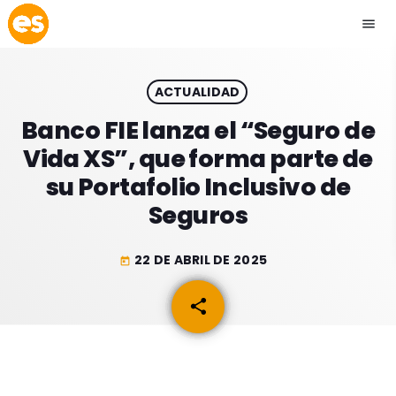
menu
close
ACTUALIDAD
play_arrow
EMISIÓN LA PAZ
Banco FIE lanza el “Seguro de
Vida XS”, que forma parte de
play_arrow
EMISIÓN COCHABAMBA
su Portafolio Inclusivo de
Seguros
22 DE ABRIL DE 2025
today
ESLATINO NEWS
keyboard_arrow_down
share
email
ESLATINO NEWS
LOS + TOP
ACTUALIDAD
PROGRAMACIÓN
ESPECTÁCULOS
INICIO