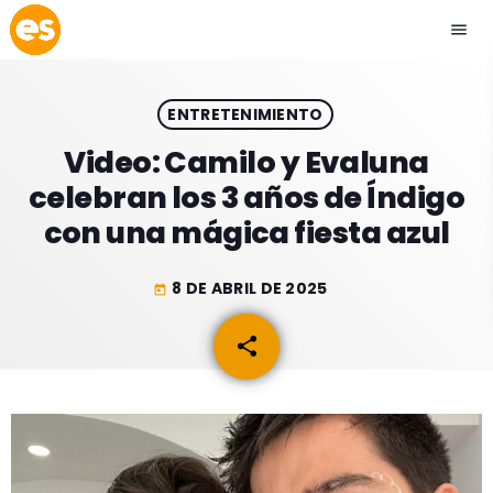
menu
close
ENTRETENIMIENTO
play_arrow
EMISIÓN LA PAZ
Video: Camilo y Evaluna
celebran los 3 años de Índigo
play_arrow
EMISIÓN COCHABAMBA
con una mágica fiesta azul
8 DE ABRIL DE 2025
today
ESLATINO NEWS
keyboard_arrow_down
share
email
ESLATINO NEWS
LOS + TOP
ACTUALIDAD
PROGRAMACIÓN
ESPECTÁCULOS
INICIO