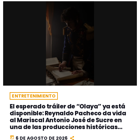
ENTRETENIMIENTO
El esperado tráiler de “Olaya” ya está
disponible: Reynaldo Pacheco da vida
al Mariscal Antonio José de Sucre en
una de las producciones históricas
más ambiciosas del cine peruano
today
6 DE AGOSTO DE 2026