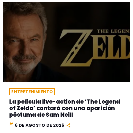
ENTRETENIMIENTO
La película live-action de ‘The Legend
of Zelda’ contará con una aparición
póstuma de Sam Neill
today
6 DE AGOSTO DE 2026