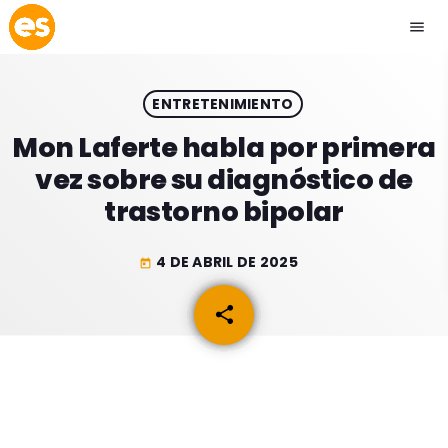
menu
close
ENTRETENIMIENTO
play_arrow
EMISIÓN LA PAZ
Mon Laferte habla por primera
vez sobre su diagnóstico de
play_arrow
EMISIÓN COCHABAMBA
trastorno bipolar
4 DE ABRIL DE 2025
today
ESLATINO NEWS
keyboard_arrow_down
share
email
ESLATINO NEWS
LOS + TOP
ACTUALIDAD
PROGRAMACIÓN
ESPECTÁCULOS
INICIO