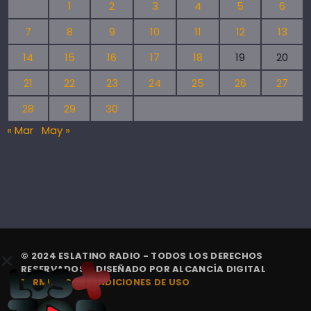
1
2
3
4
5
6
7
8
9
10
11
12
13
14
15
16
17
18
19
20
21
22
23
24
25
26
27
28
29
30
« Mar
May »
© 2024 ESLATINO RADIO - TODOS LOS DERECHOS
RESERVADOS. | DISEÑADO POR
ALCANCÍA DIGITAL
TÉRMINOS Y CONDICIONES DE USO