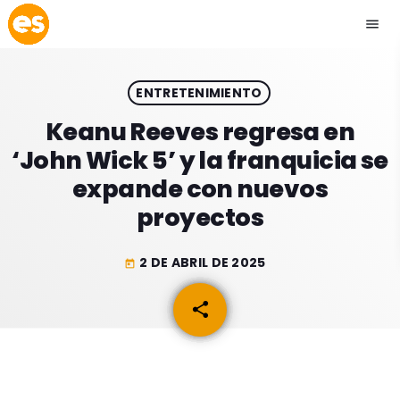
menu
close
ENTRETENIMIENTO
play_arrow
EMISIÓN LA PAZ
Keanu Reeves regresa en
‘John Wick 5’ y la franquicia se
play_arrow
EMISIÓN COCHABAMBA
expande con nuevos
proyectos
2 DE ABRIL DE 2025
today
ESLATINO NEWS
keyboard_arrow_down
share
email
ESLATINO NEWS
LOS + TOP
ACTUALIDAD
PROGRAMACIÓN
ESPECTÁCULOS
INICIO