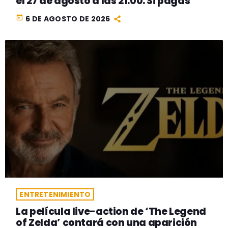
el 27 de agosto a las 21:00. Si pagas
today
6 DE AGOSTO DE 2026
ENTRETENIMIENTO
La película live-action de ‘The Legend
of Zelda’ contará con una aparición