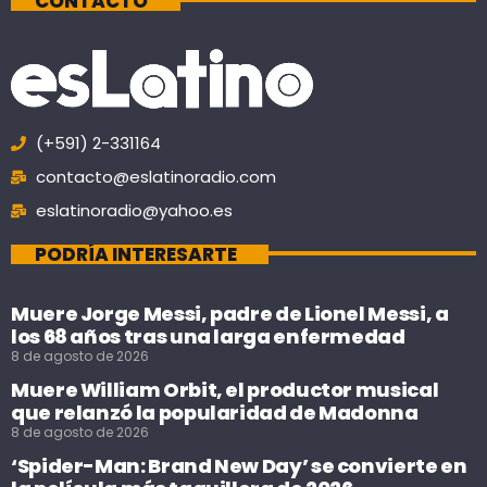
CONTACTO
(+591) 2-331164
contacto@eslatinoradio.com
eslatinoradio@yahoo.es
PODRÍA INTERESARTE
Muere Jorge Messi, padre de Lionel Messi, a
los 68 años tras una larga enfermedad
8 de agosto de 2026
Muere William Orbit, el productor musical
que relanzó la popularidad de Madonna
8 de agosto de 2026
‘Spider-Man: Brand New Day’ se convierte en