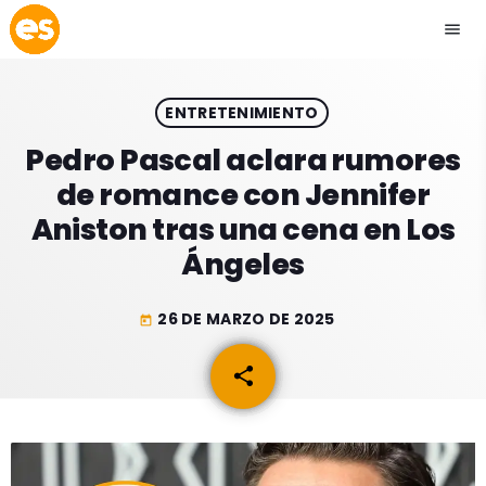
menu
close
ENTRETENIMIENTO
play_arrow
EMISIÓN LA PAZ
Pedro Pascal aclara rumores
de romance con Jennifer
play_arrow
EMISIÓN COCHABAMBA
Aniston tras una cena en Los
Ángeles
26 DE MARZO DE 2025
today
ESLATINO NEWS
keyboard_arrow_down
share
email
ESLATINO NEWS
LOS + TOP
ACTUALIDAD
PROGRAMACIÓN
ESPECTÁCULOS
INICIO