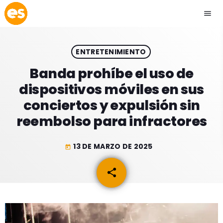
menu
close
ENTRETENIMIENTO
play_arrow
EMISIÓN LA PAZ
Banda prohíbe el uso de
dispositivos móviles en sus
play_arrow
EMISIÓN COCHABAMBA
conciertos y expulsión sin
reembolso para infractores
13 DE MARZO DE 2025
today
ESLATINO NEWS
keyboard_arrow_down
share
email
ESLATINO NEWS
LOS + TOP
ACTUALIDAD
PROGRAMACIÓN
ESPECTÁCULOS
INICIO