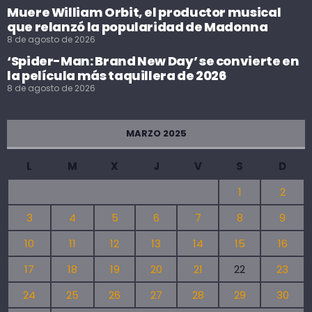
Muere William Orbit, el productor musical
que relanzó la popularidad de Madonna
8 de agosto de 2026
‘Spider-Man: Brand New Day’ se convierte en
la película más taquillera de 2026
8 de agosto de 2026
MARZO 2025
L
M
X
J
V
S
D
1
2
3
4
5
6
7
8
9
10
11
12
13
14
15
16
17
18
19
20
21
22
23
24
25
26
27
28
29
30