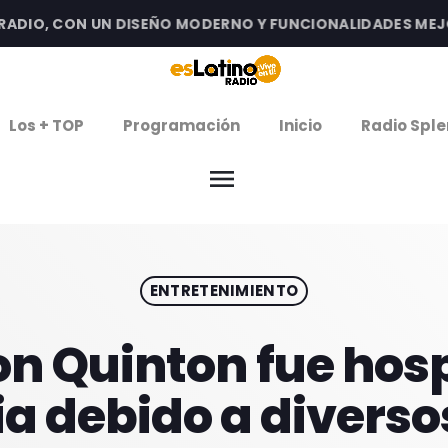
IO, CON UN DISEÑO MODERNO Y FUNCIONALIDADES MEJORAD
clos
Los + TOP
Programación
Inicio
Radio Sple
menu
arrow
EMISIÓN LA PAZ
arrow
EMISIÓN COCHABAMBA
ENTRETENIMIENTO
IERNES DE ESTRENOS
ROGRAMACIÓN
on Quinton fue hos
a debido a diverso