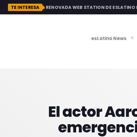
DESCUBRE LA RENOVADA WEB STATION DE ESLATINO RAD
TE INTERESA
esLatino News
play_
play_
V
P
El actor Aar
emergenci