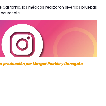
e California, los médicos realizaron diversas pruebas
y neumonía.
n producción por Margot Robbie y Lionsgate