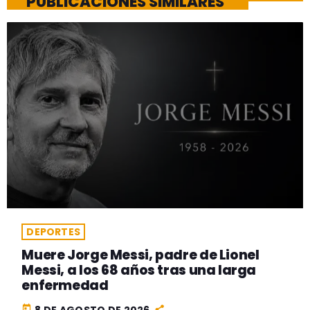
PUBLICACIONES SIMILARES
DEPORTES
Muere Jorge Messi, padre de Lionel
Messi, a los 68 años tras una larga
enfermedad
today
8 DE AGOSTO DE 2026