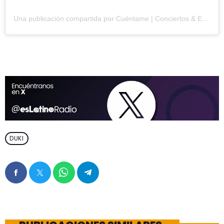
Una publicación compartida por Cuéntame | Conciertos & Eventos (@cuentame.oficial)
DUKI