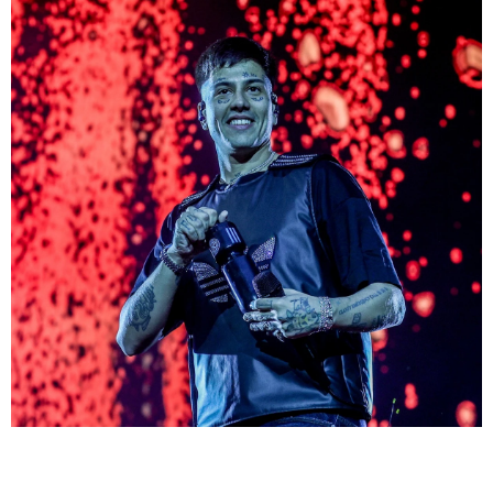
GEEKERS
MÚSICA
RADIO SPLENDID
ENTRETENIMIENTO
CONTACTO