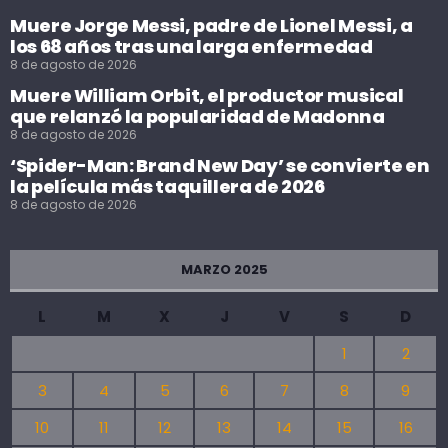
Muere Jorge Messi, padre de Lionel Messi, a
los 68 años tras una larga enfermedad
8 de agosto de 2026
Muere William Orbit, el productor musical
que relanzó la popularidad de Madonna
8 de agosto de 2026
‘Spider-Man: Brand New Day’ se convierte en
la película más taquillera de 2026
8 de agosto de 2026
MARZO 2025
L
M
X
J
V
S
D
1
2
3
4
5
6
7
8
9
10
11
12
13
14
15
16