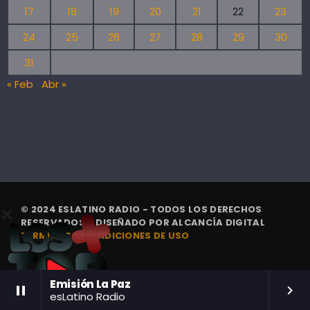
17
18
19
20
21
22
23
24
25
26
27
28
29
30
31
« Feb
Abr »
© 2024 ESLATINO RADIO - TODOS LOS DERECHOS
RESERVADOS. | DISEÑADO POR
ALCANCÍA DIGITAL
TÉRMINOS Y CONDICIONES DE USO
Emisión La Paz
pause
keyboard_arrow_right
esLatino Radio