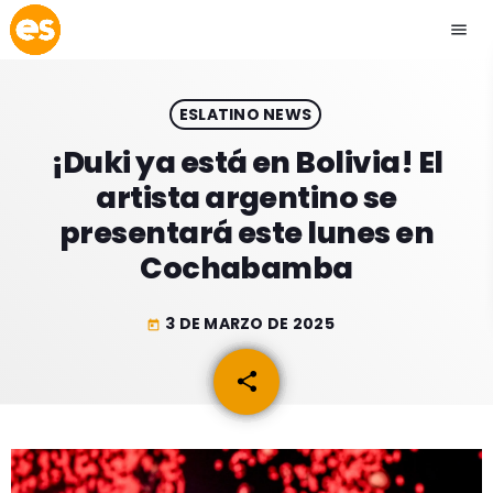
menu
close
ESLATINO NEWS
play_arrow
EMISIÓN LA PAZ
¡Duki ya está en Bolivia! El
artista argentino se
play_arrow
EMISIÓN COCHABAMBA
presentará este lunes en
Cochabamba
3 DE MARZO DE 2025
today
ESLATINO NEWS
keyboard_arrow_down
share
email
ESLATINO NEWS
LOS + TOP
ACTUALIDAD
PROGRAMACIÓN
ESPECTÁCULOS
INICIO