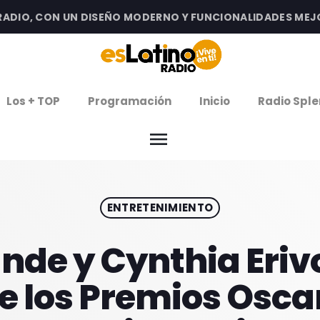
O, CON UN DISEÑO MODERNO Y FUNCIONALIDADES MEJORAD
clos
Los + TOP
Programación
Inicio
Radio Sple
arrow
EMISIÓN LA PAZ
menu
arrow
EMISIÓN COCHABAMBA
ENTRETENIMIENTO
IERNES DE ESTRENOS
ROGRAMACIÓN
nde y Cynthia Erivo
 los Premios Osca