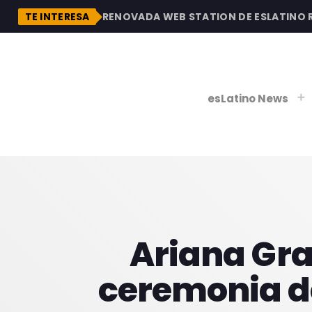
DESCUBRE LA RENOVADA WEB STATION DE ESLATINO RADI
TE INTERESA
esLatino News
play_
play_
V
P
Ariana Gra
ceremonia de