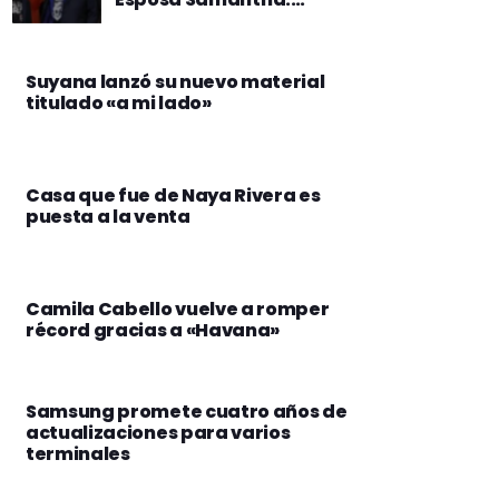
Negligencia Médica en el
UCLH
Suyana lanzó su nuevo material
titulado «a mi lado»
Casa que fue de Naya Rivera es
puesta a la venta
Camila Cabello vuelve a romper
récord gracias a «Havana»
Samsung promete cuatro años de
actualizaciones para varios
terminales