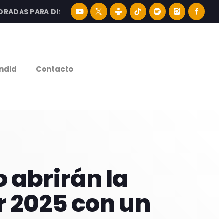
AS PARA DISFRUTAR LA MEJOR MÚSICA LATINA Y CONTENID
e
ndid
Contacto
 abrirán la
r 2025 con un