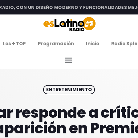
IO, CON UN DISEÑO MODERNO Y FUNCIONALIDADES MEJORAD
clos
Los + TOP
Programación
Inicio
Radio Sple
arrow
EMISIÓN LA PAZ
menu
arrow
EMISIÓN COCHABAMBA
ENTRETENIMIENTO
IERNES DE ESTRENOS
ROGRAMACIÓN
ar responde a críti
 aparición en Premi