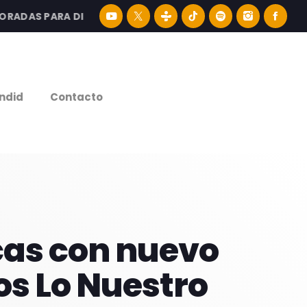
AS PARA DISFRUTAR LA MEJOR MÚSICA LATINA Y CONTENI
e
ndid
Contacto
cas con nuevo
os Lo Nuestro