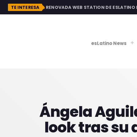
DESCUBRE LA RENOVADA WEB STATION DE ESLATINO RAD
TE INTERESA
esLatino News
play_
play_
V
P
Ángela Aguil
look tras su