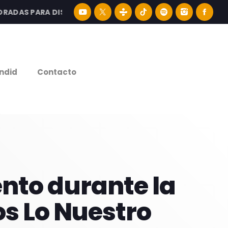
AS PARA DISFRUTAR LA MEJOR MÚSICA LATINA Y CONTENI
e
ndid
Contacto
nto durante la
s Lo Nuestro