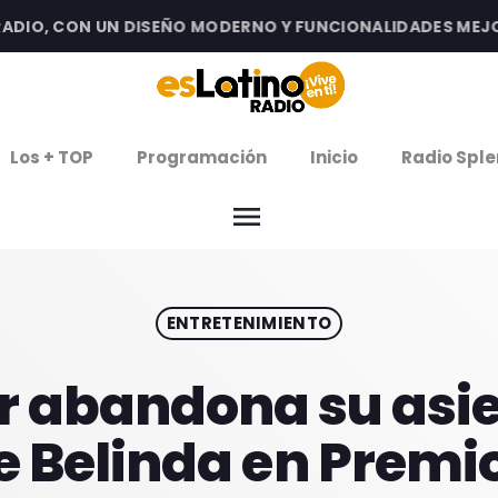
IO, CON UN DISEÑO MODERNO Y FUNCIONALIDADES MEJORAD
clos
Los + TOP
Programación
Inicio
Radio Sple
arrow
EMISIÓN LA PAZ
menu
arrow
EMISIÓN COCHABAMBA
ENTRETENIMIENTO
IERNES DE ESTRENOS
ROGRAMACIÓN
r abandona su asie
e Belinda en Premio