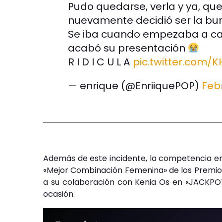
Pudo quedarse, verla y ya, q
nuevamente decidió ser la bu
Se iba cuando empezaba a ca
acabó su presentación
R I D I C U L A
pic.twitter.com
— enrique (@EnriiquePOP)
Feb
Además de este incidente, la competencia en
«Mejor Combinación Femenina» de los Premios 
a su colaboración con Kenia Os en «JACKPOT
ocasión.