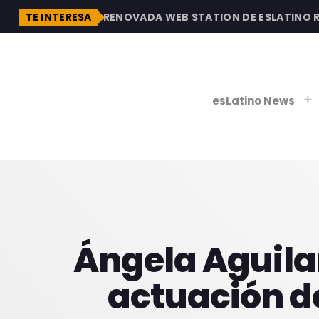
DESCUBRE LA RENOVADA WEB STATION DE ESLATINO RAD
TE INTERESA
esLatino News
play_
play_
V
P
Ángela Aguila
actuación d