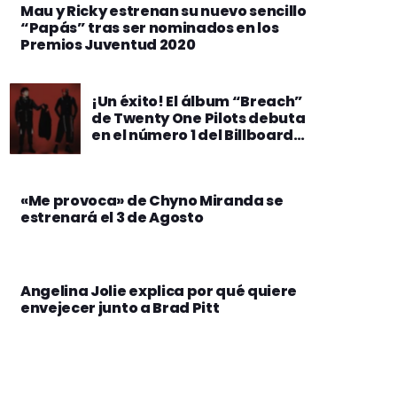
Mau y Ricky estrenan su nuevo sencillo
“Papás” tras ser nominados en los
Premios Juventud 2020
¡Un éxito! El álbum “Breach”
de Twenty One Pilots debuta
en el número 1 del Billboard
Hot 200
«Me provoca» de Chyno Miranda se
estrenará el 3 de Agosto
Angelina Jolie explica por qué quiere
envejecer junto a Brad Pitt