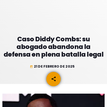
GEEKERS
MÚSICA
RADIO SPLENDID
ENTRETENIMIENTO
CONTACTO
Caso Diddy Combs: su
abogado abandona la
defensa en plena batalla legal
21 DE FEBRERO DE 2025
today
share
email