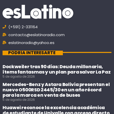
(+591) 2-331164
contacto@eslatinoradio.com
eslatinoradio@yahoo.es
PODRÍA INTERESARTE
Dockweiler tras 90 días: Deuda millonaria,
ítems fantasmas y un plan para salvar La Paz
5 de agosto de 2026
Mercedes-Benz y Astara Bolivia presentan el
nuevo O500RSD 2445/30 en un año récord
para la marca en venta de buses
5 de agosto de 2026
Huawei reconoce la excelencia académica
de estudiante de Univalle con acceso directo