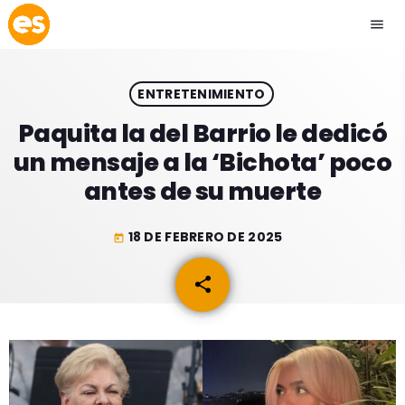
menu
close
ENTRETENIMIENTO
play_arrow
EMISIÓN LA PAZ
Paquita la del Barrio le dedicó
un mensaje a la ‘Bichota’ poco
play_arrow
EMISIÓN COCHABAMBA
antes de su muerte
18 DE FEBRERO DE 2025
today
ESLATINO NEWS
keyboard_arrow_down
share
email
ESLATINO NEWS
LOS + TOP
ACTUALIDAD
PROGRAMACIÓN
ESPECTÁCULOS
INICIO