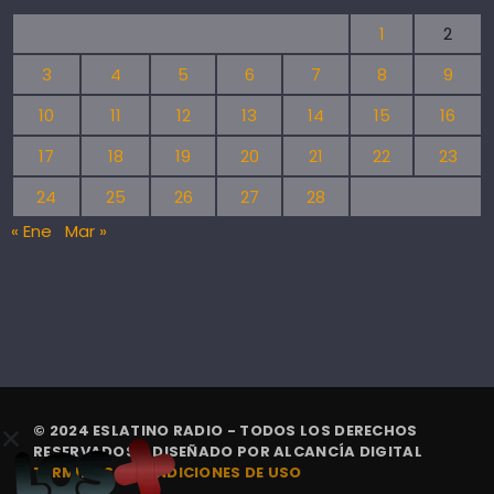
1
2
3
4
5
6
7
8
9
10
11
12
13
14
15
16
17
18
19
20
21
22
23
24
25
26
27
28
« Ene
Mar »
© 2024 ESLATINO RADIO - TODOS LOS DERECHOS
RESERVADOS. | DISEÑADO POR
ALCANCÍA DIGITAL
TÉRMINOS Y CONDICIONES DE USO