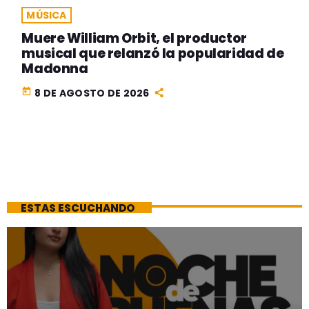
MÚSICA
Muere William Orbit, el productor
musical que relanzó la popularidad de
Madonna
today
8 DE AGOSTO DE 2026
ESTAS ESCUCHANDO