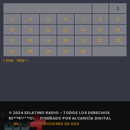
1
2
3
4
5
6
7
8
9
10
11
12
13
14
15
16
17
18
19
20
21
22
23
24
25
26
27
28
« Ene
Mar »
© 2024 ESLATINO RADIO - TODOS LOS DERECHOS
RESERVADOS. | DISEÑADO POR
ALCANCÍA DIGITAL
TÉRMINOS Y CONDICIONES DE USO