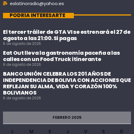
eslatinoradio@yahoo.es
PODRÍA INTERESARTE
El tercer tráiler de GTA VI se estrenará el 27 de
agosto a las 21:00. Si pagas
6 de agosto de 2026
Eat Out lleva la gastronomía paceña a las
calles con un Food Truck itinerante
6 de agosto de 2026
BANCO UNIÓN CELEBRA LOS 201 AÑOS DE
INDEPENDENCIA DE BOLIVIA CON ACCIONES QUE
REFLEJAN SU ALMA, VIDA Y CORAZÓN 100%
BOLIVIANOS
6 de agosto de 2026
FEBRERO 2025
L
M
X
J
V
S
D