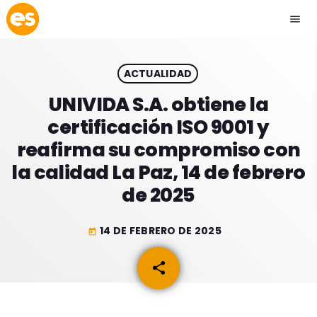
menu
close
ACTUALIDAD
play_arrow
EMISIÓN LA PAZ
UNIVIDA S.A. obtiene la
certificación ISO 9001 y
play_arrow
EMISIÓN COCHABAMBA
reafirma su compromiso con
la calidad La Paz, 14 de febrero
de 2025
ESLATINO NEWS
keyboard_arrow_down
14 DE FEBRERO DE 2025
today
ESLATINO NEWS
LOS + TOP
share
email
ACTUALIDAD
PROGRAMACIÓN
ESPECTÁCULOS
INICIO