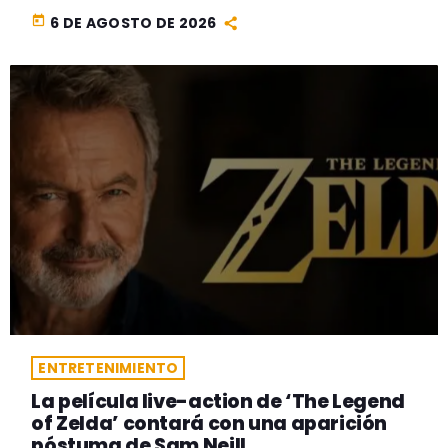
today
6 DE AGOSTO DE 2026
ENTRETENIMIENTO
La película live-action de ‘The Legend
of Zelda’ contará con una aparición
póstuma de Sam Neill