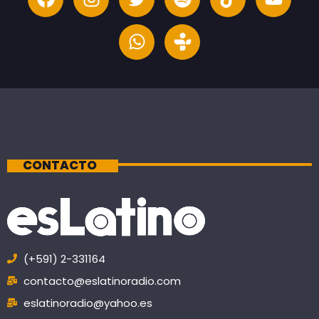
CONTACTO
(+591) 2-331164
contacto@eslatinoradio.com
eslatinoradio@yahoo.es