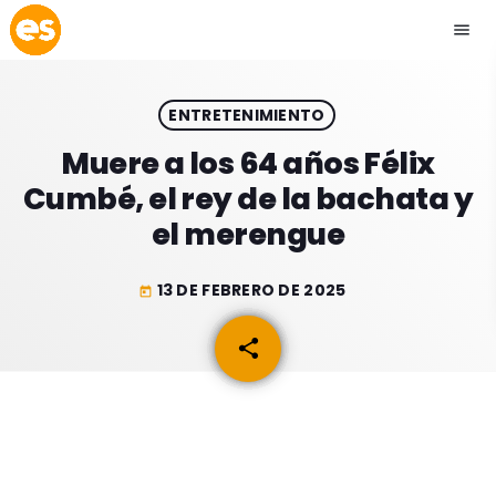
menu
close
ENTRETENIMIENTO
play_arrow
EMISIÓN LA PAZ
Muere a los 64 años Félix
Cumbé, el rey de la bachata y
play_arrow
EMISIÓN COCHABAMBA
el merengue
13 DE FEBRERO DE 2025
today
ESLATINO NEWS
keyboard_arrow_down
share
email
ESLATINO NEWS
LOS + TOP
ACTUALIDAD
PROGRAMACIÓN
ESPECTÁCULOS
INICIO