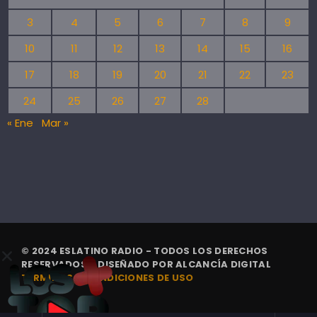
3
4
5
6
7
8
9
10
11
12
13
14
15
16
17
18
19
20
21
22
23
24
25
26
27
28
« Ene
Mar »
© 2024 ESLATINO RADIO - TODOS LOS DERECHOS
RESERVADOS. | DISEÑADO POR
ALCANCÍA DIGITAL
TÉRMINOS Y CONDICIONES DE USO