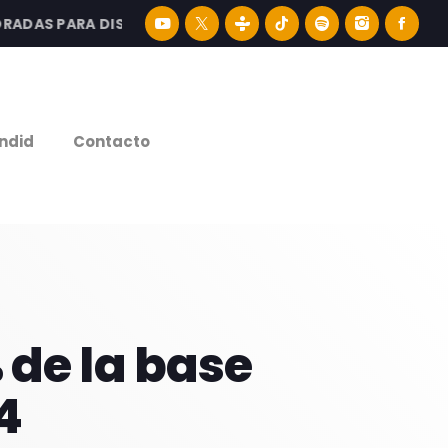
S PARA DISFRUTAR LA MEJOR MÚSICA LATINA Y CONTENID
e
ndid
Contacto
 de la base
4