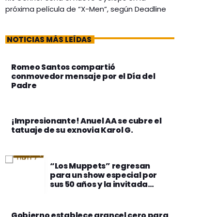
próxima película de “X-Men”, según Deadline
NOTICIAS MÁS LEÍDAS
Romeo Santos compartió
conmovedor mensaje por el Día del
Padre
¡Impresionante! Anuel AA se cubre el
tatuaje de su exnovia Karol G.
“Los Muppets” regresan
para un show especial por
sus 50 años y la invitada
estrella será Sabrina
Carpenter
Gobierno establece arancel cero para