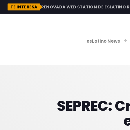
DESCUBRE LA RENOVADA WEB STATION DE ESLATINO RADI
TE INTERESA
esLatino News
play_
play_
V
P
SEPREC: Cr