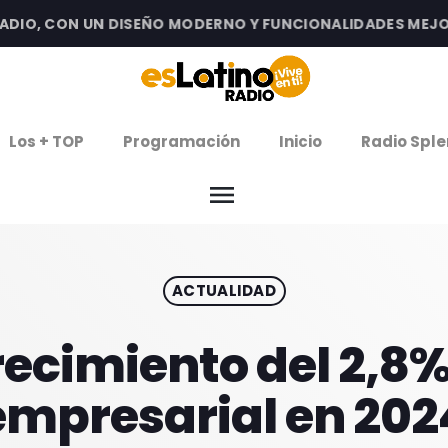
O, CON UN DISEÑO MODERNO Y FUNCIONALIDADES MEJORADA
clos
Los + TOP
Programación
Inicio
Radio Sple
arrow
EMISIÓN LA PAZ
menu
arrow
EMISIÓN COCHABAMBA
ACTUALIDAD
IERNES DE ESTRENOS
ROGRAMACIÓN
ecimiento del 2,8%
empresarial en 202