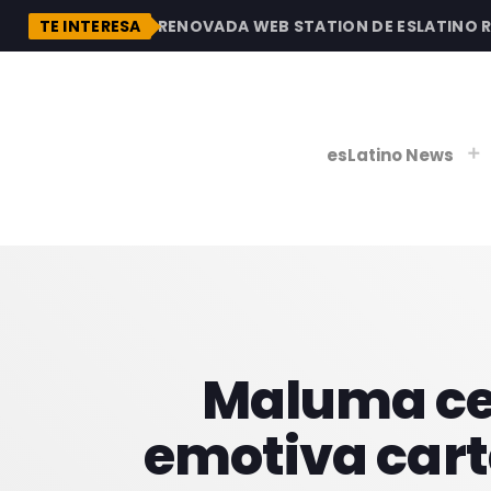
DESCUBRE LA RENOVADA WEB STATION DE ESLATINO RADI
TE INTERESA
esLatino News
play_
play_
V
P
Maluma ce
emotiva cart