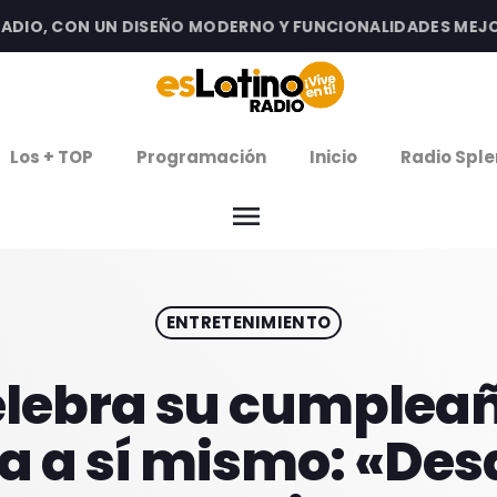
O, CON UN DISEÑO MODERNO Y FUNCIONALIDADES MEJORAD
clos
Los + TOP
Programación
Inicio
Radio Sple
arrow
EMISIÓN LA PAZ
menu
arrow
EMISIÓN COCHABAMBA
ENTRETENIMIENTO
IERNES DE ESTRENOS
ROGRAMACIÓN
lebra su cumpleañ
a a sí mismo: «Desd