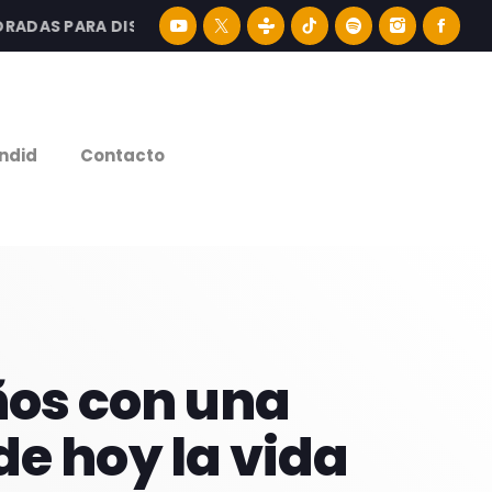
AS PARA DISFRUTAR LA MEJOR MÚSICA LATINA Y CONTENID
e
ndid
Contacto
os con una
e hoy la vida