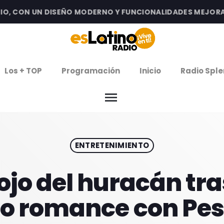
CON UN DISEÑO MODERNO Y FUNCIONALIDADES MEJORADAS 
clos
Los + TOP
Programación
Inicio
Radio Sple
arrow
EMISIÓN LA PAZ
menu
arrow
EMISIÓN COCHABAMBA
ENTRETENIMIENTO
IERNES DE ESTRENOS
ROGRAMACIÓN
 ojo del huracán tr
o romance con Pe