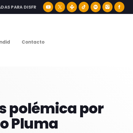
PARA DISFRUTAR LA MEJOR MÚSICA LATINA Y CONTENIDO E
e
ndid
Contacto
as polémica por
so Pluma