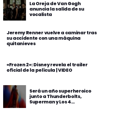
La Oreja de Van Gogh
anuncia la salida de su
vocalista
Jeremy Renner vuelve a caminar tras
su accidente con una máquina
quitanieves
«Frozen 2»: Disney revela el trailer
oficial de la película | VIDEO
Será un año superheroico
junto a Thunderbolts,
Superman y Los 4
Fantásticos que llegan a
Cinemark