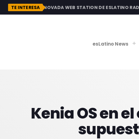
ESCUBRE LA RENOVADA WEB STATION DE ESLATINO RADIO, 
TE INTERESA
esLatino News
play_
play_
V
P
Kenia OS en el
supuest