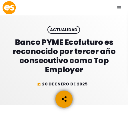
menu
close
ACTUALIDAD
play_arrow
EMISIÓN LA PAZ
Banco PYME Ecofuturo es
reconocido por tercer año
play_arrow
EMISIÓN COCHABAMBA
consecutivo como Top
Employer
20 DE ENERO DE 2025
today
ESLATINO NEWS
keyboard_arrow_down
share
email
ESLATINO NEWS
LOS + TOP
ACTUALIDAD
PROGRAMACIÓN
ESPECTÁCULOS
INICIO