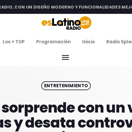
IO, CON UN DISEÑO MODERNO Y FUNCIONALIDADES MEJORAD
clos
Los + TOP
Programación
Inicio
Radio Sple
arrow
EMISIÓN LA PAZ
menu
arrow
EMISIÓN COCHABAMBA
ENTRETENIMIENTO
IERNES DE ESTRENOS
ROGRAMACIÓN
 sorprende con un 
s y desata controv