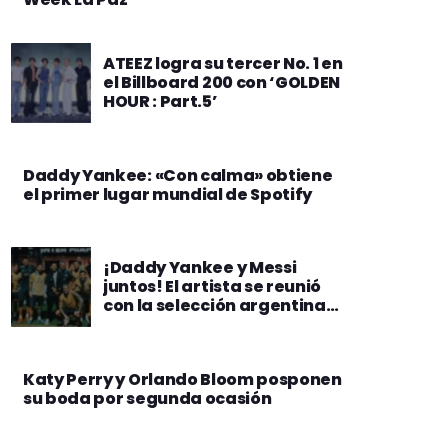
ATEEZ logra su tercer No. 1 en
el Billboard 200 con ‘GOLDEN
HOUR : Part.5’
Daddy Yankee: «Con calma» obtiene
el primer lugar mundial de Spotify
¡Daddy Yankee y Messi
juntos! El artista se reunió
con la selección argentina
antes del juego amistoso
con Puerto Rico
Katy Perry y Orlando Bloom posponen
su boda por segunda ocasión