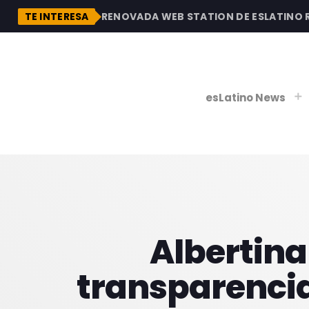
DESCUBRE LA RENOVADA WEB STATION DE ESLATINO RAD
TE INTERESA
esLatino News
play_
play_
V
P
Albertina
transparencia