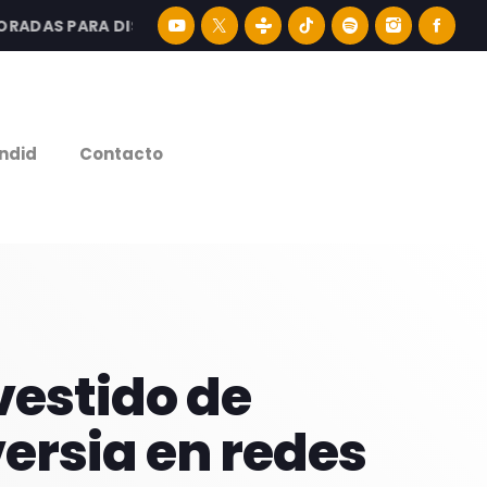
AS PARA DISFRUTAR LA MEJOR MÚSICA LATINA Y CONTENI
e
ndid
Contacto
vestido de
ersia en redes