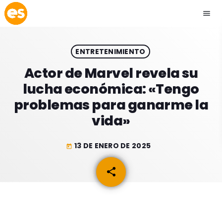
menu
close
ENTRETENIMIENTO
play_arrow
EMISIÓN LA PAZ
Actor de Marvel revela su
lucha económica: «Tengo
play_arrow
EMISIÓN COCHABAMBA
problemas para ganarme la
vida»
13 DE ENERO DE 2025
today
ESLATINO NEWS
keyboard_arrow_down
share
email
ESLATINO NEWS
LOS + TOP
ACTUALIDAD
PROGRAMACIÓN
ESPECTÁCULOS
INICIO