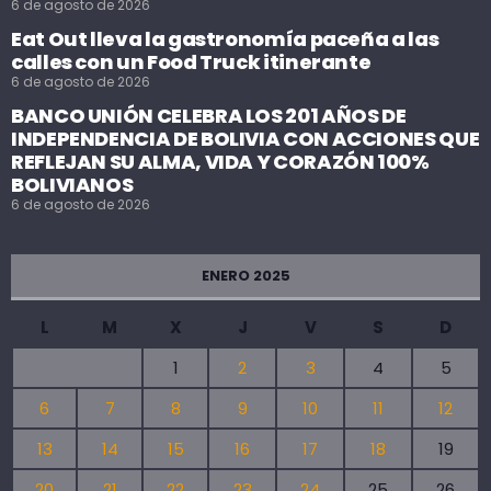
6 de agosto de 2026
Eat Out lleva la gastronomía paceña a las
calles con un Food Truck itinerante
6 de agosto de 2026
BANCO UNIÓN CELEBRA LOS 201 AÑOS DE
INDEPENDENCIA DE BOLIVIA CON ACCIONES QUE
REFLEJAN SU ALMA, VIDA Y CORAZÓN 100%
BOLIVIANOS
6 de agosto de 2026
ENERO 2025
L
M
X
J
V
S
D
1
2
3
4
5
6
7
8
9
10
11
12
13
14
15
16
17
18
19
20
21
22
23
24
25
26