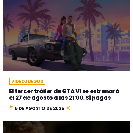
VIDEOJUEGOS
El tercer tráiler de GTA VI se estrenará
el 27 de agosto a las 21:00. Si pagas
today
6 DE AGOSTO DE 2026