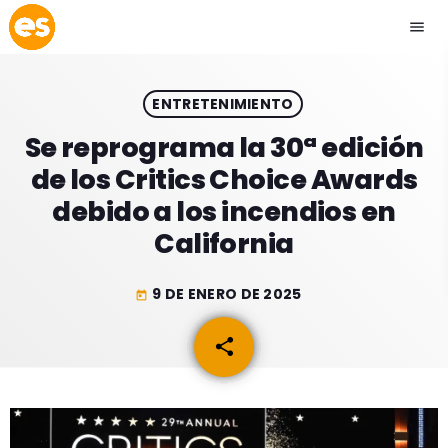
menu
close
ENTRETENIMIENTO
play_arrow
EMISIÓN LA PAZ
Se reprograma la 30ª edición
de los Critics Choice Awards
play_arrow
EMISIÓN COCHABAMBA
debido a los incendios en
California
9 DE ENERO DE 2025
today
ESLATINO NEWS
keyboard_arrow_down
share
email
ESLATINO NEWS
LOS + TOP
ACTUALIDAD
PROGRAMACIÓN
ESPECTÁCULOS
INICIO