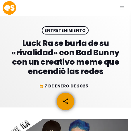
menu
close
ENTRETENIMIENTO
play_arrow
EMISIÓN LA PAZ
Luck Ra se burla de su
«rivalidad» con Bad Bunny
play_arrow
EMISIÓN COCHABAMBA
con un creativo meme que
encendió las redes
7 DE ENERO DE 2025
today
ESLATINO NEWS
keyboard_arrow_down
share
email
ESLATINO NEWS
LOS + TOP
ACTUALIDAD
PROGRAMACIÓN
ESPECTÁCULOS
INICIO