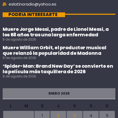
eslatinoradio@yahoo.es
PODRÍA INTERESARTE
Muere Jorge Messi, padre de Lionel Messi, a
los 68 años tras una larga enfermedad
8 de agosto de 2026
Muere William Orbit, el productor musical
que relanzó la popularidad de Madonna
8 de agosto de 2026
‘Spider-Man: Brand New Day’ se convierte en
la película más taquillera de 2026
8 de agosto de 2026
ENERO 2025
L
M
X
J
V
S
D
1
2
3
4
5