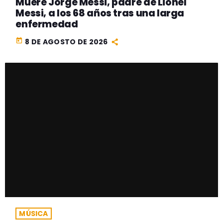
Muere Jorge Messi, padre de Lionel
Messi, a los 68 años tras una larga
enfermedad
today
8 DE AGOSTO DE 2026
MÚSICA