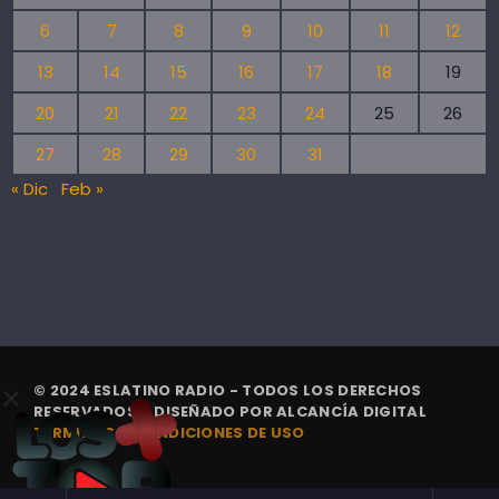
6
7
8
9
10
11
12
13
14
15
16
17
18
19
20
21
22
23
24
25
26
27
28
29
30
31
« Dic
Feb »
© 2024 ESLATINO RADIO - TODOS LOS DERECHOS
RESERVADOS. | DISEÑADO POR
ALCANCÍA DIGITAL
TÉRMINOS Y CONDICIONES DE USO