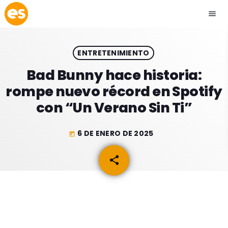
menu
close
ENTRETENIMIENTO
play_arrow
EMISIÓN LA PAZ
Bad Bunny hace historia:
rompe nuevo récord en Spotify
play_arrow
EMISIÓN COCHABAMBA
con “Un Verano Sin Ti”
6 DE ENERO DE 2025
today
ESLATINO NEWS
keyboard_arrow_down
share
email
ESLATINO NEWS
LOS + TOP
ACTUALIDAD
PROGRAMACIÓN
ESPECTÁCULOS
INICIO