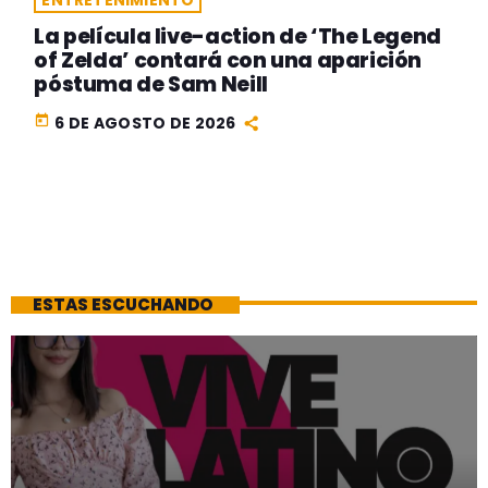
ENTRETENIMIENTO
La película live-action de ‘The Legend
of Zelda’ contará con una aparición
póstuma de Sam Neill
today
6 DE AGOSTO DE 2026
ESTAS ESCUCHANDO