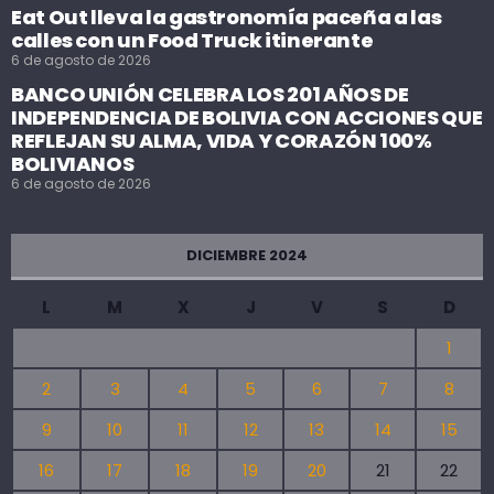
Eat Out lleva la gastronomía paceña a las
calles con un Food Truck itinerante
6 de agosto de 2026
BANCO UNIÓN CELEBRA LOS 201 AÑOS DE
INDEPENDENCIA DE BOLIVIA CON ACCIONES QUE
REFLEJAN SU ALMA, VIDA Y CORAZÓN 100%
BOLIVIANOS
6 de agosto de 2026
DICIEMBRE 2024
L
M
X
J
V
S
D
1
2
3
4
5
6
7
8
9
10
11
12
13
14
15
16
17
18
19
20
21
22