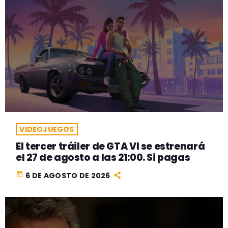
VIDEOJUEGOS
El tercer tráiler de GTA VI se estrenará
el 27 de agosto a las 21:00. Si pagas
today
6 DE AGOSTO DE 2026