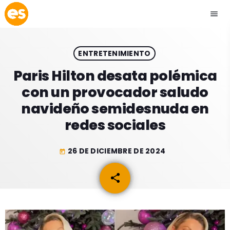
menu
close
ENTRETENIMIENTO
play_arrow
EMISIÓN LA PAZ
Paris Hilton desata polémica
con un provocador saludo
play_arrow
EMISIÓN COCHABAMBA
navideño semidesnuda en
redes sociales
26 DE DICIEMBRE DE 2024
today
ESLATINO NEWS
keyboard_arrow_down
share
email
ESLATINO NEWS
LOS + TOP
ACTUALIDAD
PROGRAMACIÓN
ESPECTÁCULOS
INICIO