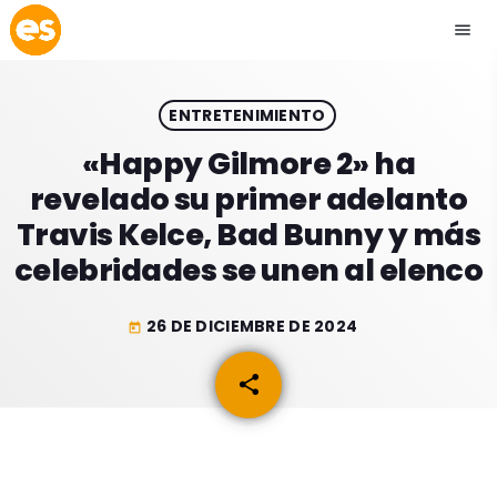
menu
close
ENTRETENIMIENTO
play_arrow
EMISIÓN LA PAZ
«Happy Gilmore 2» ha
revelado su primer adelanto
play_arrow
EMISIÓN COCHABAMBA
Travis Kelce, Bad Bunny y más
celebridades se unen al elenco
26 DE DICIEMBRE DE 2024
today
ESLATINO NEWS
keyboard_arrow_down
share
email
ESLATINO NEWS
LOS + TOP
ACTUALIDAD
PROGRAMACIÓN
ESPECTÁCULOS
INICIO