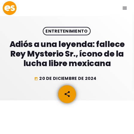
menu
close
ENTRETENIMIENTO
play_arrow
EMISIÓN LA PAZ
Adiós a una leyenda: fallece
Rey Mysterio Sr., ícono de la
play_arrow
EMISIÓN COCHABAMBA
lucha libre mexicana
20 DE DICIEMBRE DE 2024
today
ESLATINO NEWS
keyboard_arrow_down
share
email
ESLATINO NEWS
LOS + TOP
ACTUALIDAD
PROGRAMACIÓN
ESPECTÁCULOS
INICIO