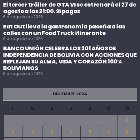
El tercer tráiler de GTA VI se estrenará el 27 de
agosto a las 21:00. Si pagas
6 de agosto de 2026
Eat Out lleva la gastronomía paceña a las
calles con un Food Truck itinerante
6 de agosto de 2026
BANCO UNIÓN CELEBRA LOS 201 AÑOS DE
INDEPENDENCIA DE BOLIVIA CON ACCIONES QUE
REFLEJAN SU ALMA, VIDA Y CORAZÓN 100%
BOLIVIANOS
6 de agosto de 2026
DICIEMBRE 2024
L
M
X
J
V
S
D
1
2
3
4
5
6
7
8