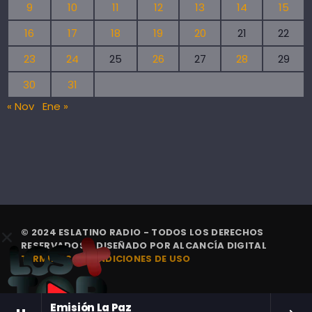
9
10
11
12
13
14
15
16
17
18
19
20
21
22
23
24
25
26
27
28
29
30
31
« Nov
Ene »
© 2024 ESLATINO RADIO - TODOS LOS DERECHOS
RESERVADOS. | DISEÑADO POR
ALCANCÍA DIGITAL
TÉRMINOS Y CONDICIONES DE USO
Emisión La Paz