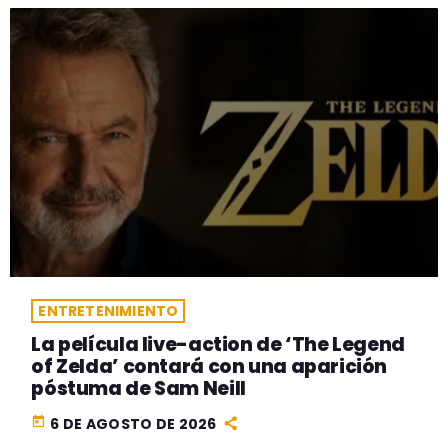
ENTRETENIMIENTO
La película live-action de ‘The Legend
of Zelda’ contará con una aparición
póstuma de Sam Neill
today
6 DE AGOSTO DE 2026