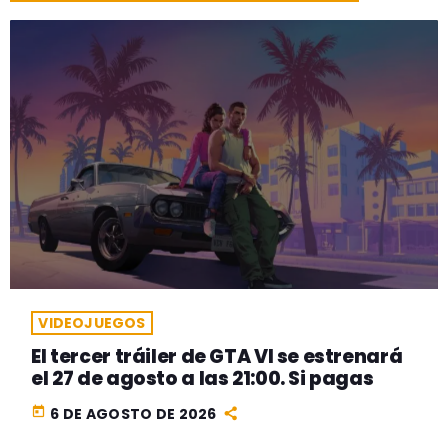
VIDEOJUEGOS
El tercer tráiler de GTA VI se estrenará
el 27 de agosto a las 21:00. Si pagas
today
6 DE AGOSTO DE 2026