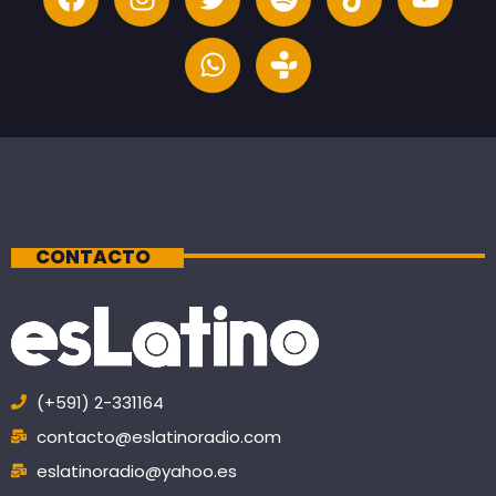
CONTACTO
(+591) 2-331164
contacto@eslatinoradio.com
eslatinoradio@yahoo.es