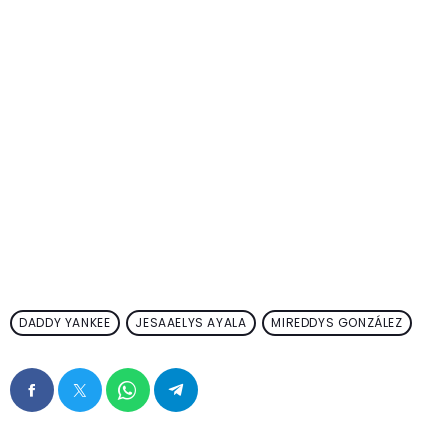
DADDY YANKEE
JESAAELYS AYALA
MIREDDYS GONZÁLEZ