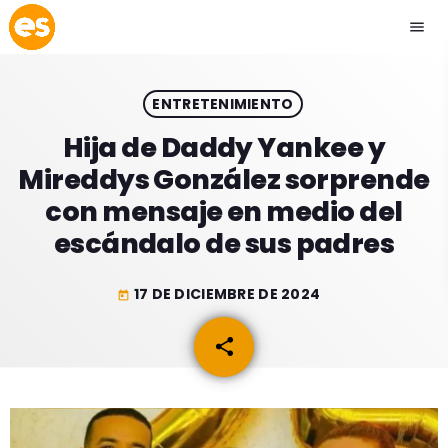
menu
close
ENTRETENIMIENTO
play_arrow
EMISIÓN LA PAZ
Hija de Daddy Yankee y
Mireddys González sorprende
play_arrow
EMISIÓN COCHABAMBA
con mensaje en medio del
escándalo de sus padres
17 DE DICIEMBRE DE 2024
today
ESLATINO NEWS
keyboard_arrow_down
share
email
ESLATINO NEWS
LOS + TOP
ACTUALIDAD
PROGRAMACIÓN
ESPECTÁCULOS
INICIO