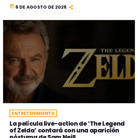
today
6 DE AGOSTO DE 2026
ENTRETENIMIENTO
La película live-action de ‘The Legend
of Zelda’ contará con una aparición
póstuma de Sam Neill