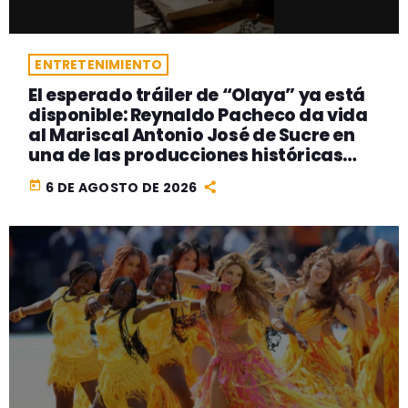
ENTRETENIMIENTO
El esperado tráiler de “Olaya” ya está
disponible: Reynaldo Pacheco da vida
al Mariscal Antonio José de Sucre en
una de las producciones históricas
más ambiciosas del cine peruano
today
6 DE AGOSTO DE 2026