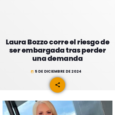
GEEKERS
MÚSICA
RADIO SPLENDID
ENTRETENIMIENTO
CONTACTO
Laura Bozzo corre el riesgo de
ser embargada tras perder
una demanda
5 DE DICIEMBRE DE 2024
today
share
email