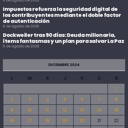
6 de agosto de 2026
Impuestos refuerza la seguridad digital de
los contribuyentes mediante el doble factor
de autenticación
6 de agosto de 2026
Dockweiler tras 90 días: Deuda millonaria,
ítems fantasmas y un plan para salvar La Paz
5 de agosto de 2026
DICIEMBRE 2024
L
M
X
J
V
S
D
1
2
3
4
5
6
7
8
9
10
11
12
13
14
15
16
17
18
19
20
21
22