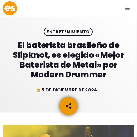
menu
close
ENTRETENIMIENTO
play_arrow
EMISIÓN LA PAZ
El baterista brasileño de
Slipknot, es elegido «Mejor
play_arrow
EMISIÓN COCHABAMBA
Baterista de Metal» por
Modern Drummer
5 DE DICIEMBRE DE 2024
today
ESLATINO NEWS
keyboard_arrow_down
share
email
ESLATINO NEWS
LOS + TOP
ACTUALIDAD
PROGRAMACIÓN
ESPECTÁCULOS
INICIO