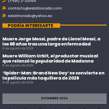
(+591) 2-331164
contacto@eslatinoradio.com
eslatinoradio@yahoo.es
PODRÍA INTERESARTE
Muere Jorge Messi, padre de Lionel Messi, a
los 68 años tras una larga enfermedad
8 de agosto de 2026
Muere William Orbit, el productor musical
que relanzó la popularidad de Madonna
8 de agosto de 2026
‘Spider-Man: Brand New Day’ se convierte en
la película más taquillera de 2026
8 de agosto de 2026
DICIEMBRE 2024