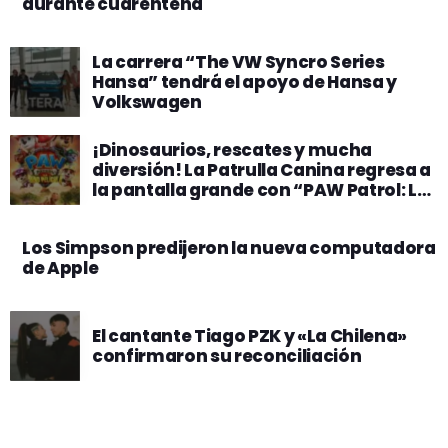
durante cuarentena
La carrera “The VW Syncro Series
Hansa” tendrá el apoyo de Hansa y
Volkswagen
¡Dinosaurios, rescates y mucha
diversión! La Patrulla Canina regresa a
la pantalla grande con “PAW Patrol: La
Dino Película” desde el 6 de agosto
Los Simpson predijeron la nueva computadora
de Apple
El cantante Tiago PZK y «La Chilena»
confirmaron su reconciliación