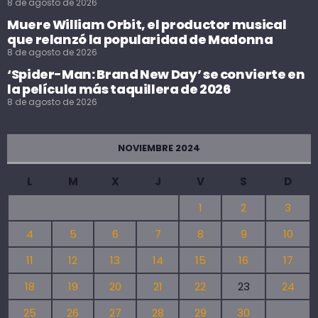
8 de agosto de 2026
Muere William Orbit, el productor musical
que relanzó la popularidad de Madonna
8 de agosto de 2026
‘Spider-Man: Brand New Day’ se convierte en
la película más taquillera de 2026
8 de agosto de 2026
NOVIEMBRE 2024
L
M
X
J
V
S
D
1
2
3
4
5
6
7
8
9
10
11
12
13
14
15
16
17
18
19
20
21
22
23
24
25
26
27
28
29
30