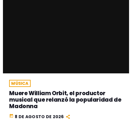
MÚSICA
Muere William Orbit, el productor
musical que relanzó la popularidad de
Madonna
today
8 DE AGOSTO DE 2026