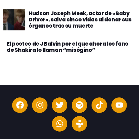
Hudson Joseph Meek, actor de «Baby
Driver», salva cinco vidas al donar sus
órganos tras su muerte
El posteo de J Balvin por el que ahora los fans
de Shakira lo llaman “misógino”