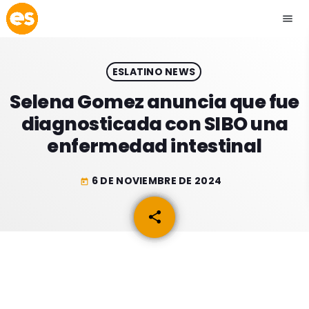
menu
close
ESLATINO NEWS
play_arrow
EMISIÓN LA PAZ
Selena Gomez anuncia que fue
diagnosticada con SIBO una
play_arrow
EMISIÓN COCHABAMBA
enfermedad intestinal
6 DE NOVIEMBRE DE 2024
today
ESLATINO NEWS
keyboard_arrow_down
share
email
ESLATINO NEWS
LOS + TOP
ACTUALIDAD
PROGRAMACIÓN
ESPECTÁCULOS
INICIO