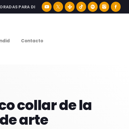
AS PARA DISFRUTAR LA MEJOR MÚSICA LATINA Y CONTENI
e
ndid
Contacto
o collar de la
 de arte