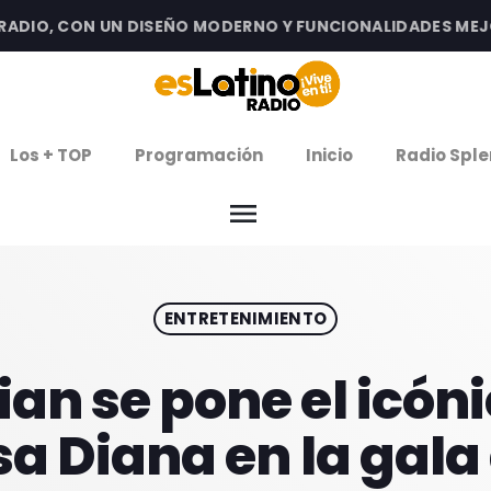
IO, CON UN DISEÑO MODERNO Y FUNCIONALIDADES MEJORAD
clos
Los + TOP
Programación
Inicio
Radio Sple
arrow
EMISIÓN LA PAZ
menu
arrow
EMISIÓN COCHABAMBA
ENTRETENIMIENTO
IERNES DE ESTRENOS
ROGRAMACIÓN
n se pone el icónic
a Diana en la gala