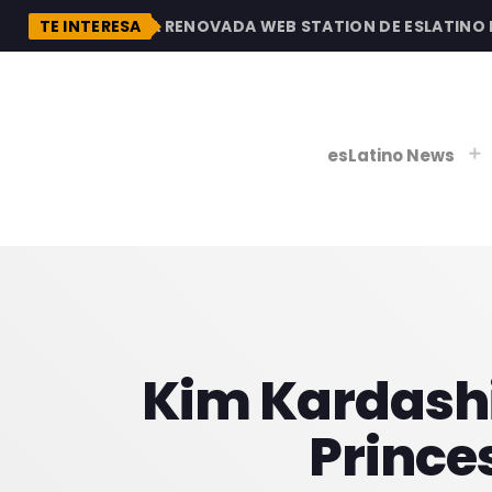
DESCUBRE LA RENOVADA WEB STATION DE ESLATINO RAD
TE INTERESA
esLatino News
play_
play_
V
P
Kim Kardashia
Princes