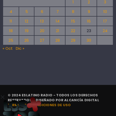
1
2
3
4
5
6
7
8
9
10
11
12
13
14
15
16
17
18
19
20
21
22
23
24
25
26
27
28
29
30
« Oct
Dic »
© 2024 ESLATINO RADIO - TODOS LOS DERECHOS
RESERVADOS. | DISEÑADO POR
ALCANCÍA DIGITAL
TÉRMINOS Y CONDICIONES DE USO