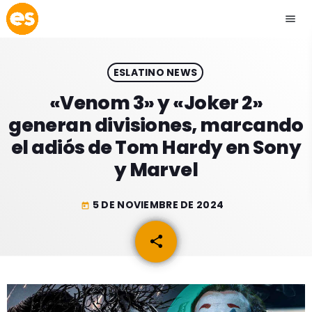
menu
close
ESLATINO NEWS
play_arrow
EMISIÓN LA PAZ
«Venom 3» y «Joker 2»
generan divisiones, marcando
play_arrow
EMISIÓN COCHABAMBA
el adiós de Tom Hardy en Sony
y Marvel
5 DE NOVIEMBRE DE 2024
today
ESLATINO NEWS
keyboard_arrow_down
share
email
ESLATINO NEWS
LOS + TOP
ACTUALIDAD
PROGRAMACIÓN
ESPECTÁCULOS
INICIO