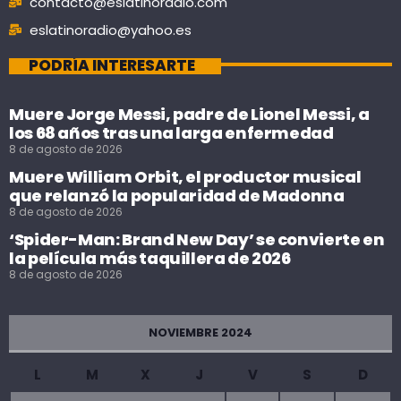
contacto@eslatinoradio.com
eslatinoradio@yahoo.es
PODRÍA INTERESARTE
Muere Jorge Messi, padre de Lionel Messi, a
los 68 años tras una larga enfermedad
8 de agosto de 2026
Muere William Orbit, el productor musical
que relanzó la popularidad de Madonna
8 de agosto de 2026
‘Spider-Man: Brand New Day’ se convierte en
la película más taquillera de 2026
8 de agosto de 2026
NOVIEMBRE 2024
L
M
X
J
V
S
D