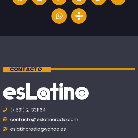
CONTACTO
(+591) 2-331164
contacto@eslatinoradio.com
eslatinoradio@yahoo.es