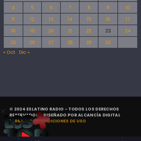
4
5
6
7
8
9
10
11
12
13
14
15
16
17
18
19
20
21
22
23
24
25
26
27
28
29
30
« Oct
Dic »
© 2024 ESLATINO RADIO - TODOS LOS DERECHOS
RESERVADOS. | DISEÑADO POR
ALCANCÍA DIGITAL
TÉRMINOS Y CONDICIONES DE USO