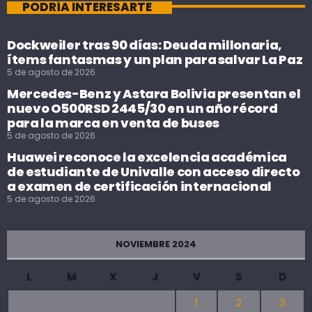
PODRÍA INTERESARTE
Dockweiler tras 90 días: Deuda millonaria,
ítems fantasmas y un plan para salvar La Paz
5 de agosto de 2026
Mercedes-Benz y Astara Bolivia presentan el
nuevo O500RSD 2445/30 en un año récord
para la marca en venta de buses
5 de agosto de 2026
Huawei reconoce la excelencia académica
de estudiante de Univalle con acceso directo
a examen de certificación internacional
5 de agosto de 2026
NOVIEMBRE 2024
L
M
X
J
V
S
D
1
2
3