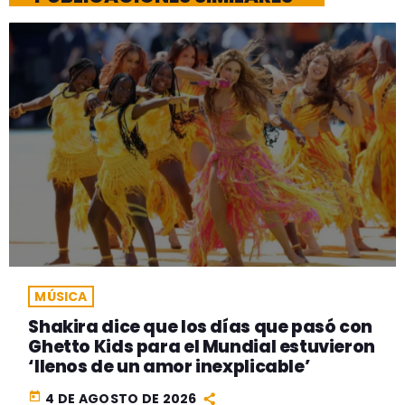
MÚSICA
Shakira dice que los días que pasó con
Ghetto Kids para el Mundial estuvieron
‘llenos de un amor inexplicable’
today
4 DE AGOSTO DE 2026