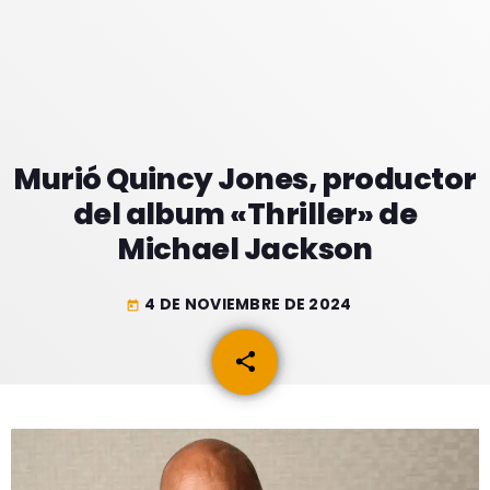
GEEKERS
MÚSICA
RADIO SPLENDID
ENTRETENIMIENTO
CONTACTO
Murió Quincy Jones, productor
del album «Thriller» de
Michael Jackson
4 DE NOVIEMBRE DE 2024
today
share
email