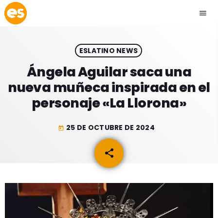
menu
close
ESLATINO NEWS
play_arrow
EMISIÓN LA PAZ
Ángela Aguilar saca una
nueva muñeca inspirada en el
play_arrow
EMISIÓN COCHABAMBA
personaje «La Llorona»
25 DE OCTUBRE DE 2024
today
ESLATINO NEWS
keyboard_arrow_down
share
email
ESLATINO NEWS
LOS + TOP
ACTUALIDAD
PROGRAMACIÓN
ESPECTÁCULOS
INICIO