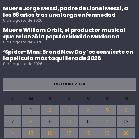
Muere Jorge Messi, padre de Lionel Messi, a
los 68 años tras una larga enfermedad
8 de agosto de 2026
Muere William Orbit, el productor musical
que relanzó la popularidad de Madonna
8 de agosto de 2026
‘Spider-Man: Brand New Day’ se convierte en
la película más taquillera de 2026
8 de agosto de 2026
OCTUBRE 2024
L
M
X
J
V
S
D
1
2
3
4
5
6
7
8
9
10
11
12
13
14
15
16
17
18
19
20