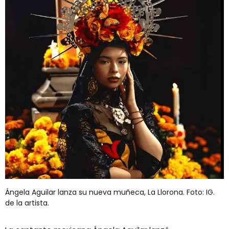
GEEKERS
MÚSICA
RADIO SPLENDID
ENTRETENIMIENTO
CONTACTO
Ángela Aguilar lanza su nueva muñeca, La Llorona. Foto: IG.
de la artista.