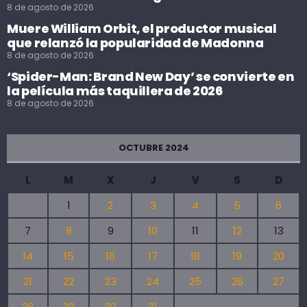
8 de agosto de 2026
Muere William Orbit, el productor musical
que relanzó la popularidad de Madonna
8 de agosto de 2026
‘Spider-Man: Brand New Day’ se convierte en
la película más taquillera de 2026
8 de agosto de 2026
OCTUBRE 2024
L
M
X
J
V
S
D
1
2
3
4
5
6
7
8
9
10
11
12
13
14
15
16
17
18
19
20
21
22
23
24
25
26
27
28
29
30
31