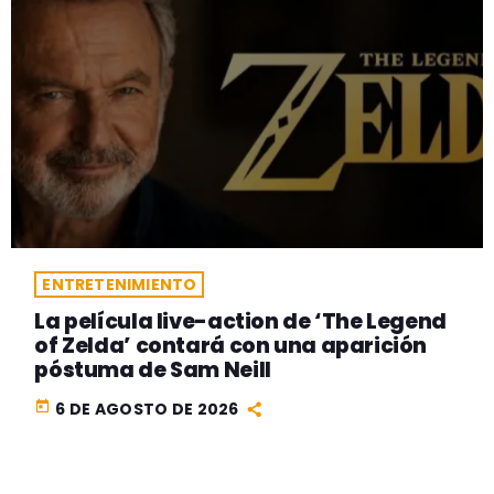
ENTRETENIMIENTO
La película live-action de ‘The Legend
of Zelda’ contará con una aparición
póstuma de Sam Neill
today
6 DE AGOSTO DE 2026