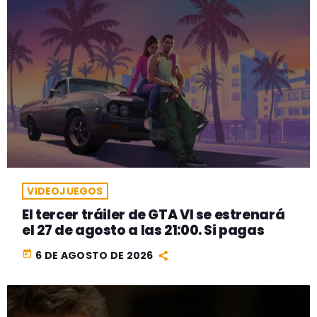
VIDEOJUEGOS
El tercer tráiler de GTA VI se estrenará
el 27 de agosto a las 21:00. Si pagas
today
6 DE AGOSTO DE 2026