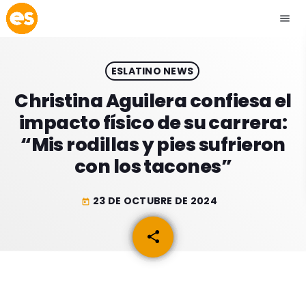
menu
close
ESLATINO NEWS
play_arrow
EMISIÓN LA PAZ
Christina Aguilera confiesa el
impacto físico de su carrera:
play_arrow
EMISIÓN COCHABAMBA
“Mis rodillas y pies sufrieron
con los tacones”
23 DE OCTUBRE DE 2024
today
ESLATINO NEWS
keyboard_arrow_down
share
email
ESLATINO NEWS
LOS + TOP
ACTUALIDAD
PROGRAMACIÓN
ESPECTÁCULOS
INICIO