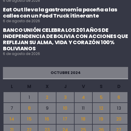
6 de agosto de 2026
Eat Out lleva la gastronomía paceña a las
calles con un Food Truck itinerante
6 de agosto de 2026
BANCO UNIÓN CELEBRA LOS 201 AÑOS DE
INDEPENDENCIA DE BOLIVIA CON ACCIONES QUE
REFLEJAN SU ALMA, VIDA Y CORAZÓN 100%
BOLIVIANOS
6 de agosto de 2026
OCTUBRE 2024
L
M
X
J
V
S
D
1
2
3
4
5
6
7
8
9
10
11
12
13
14
15
16
17
18
19
20
21
22
23
24
25
26
27