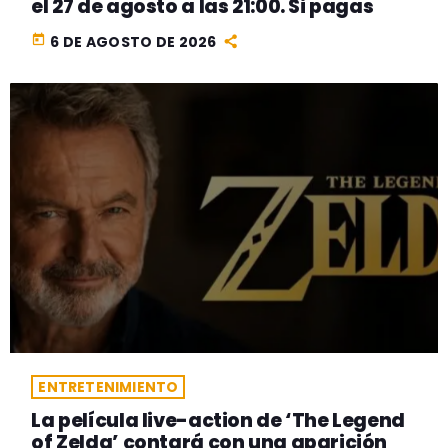
el 27 de agosto a las 21:00. Si pagas
today
6 DE AGOSTO DE 2026
ENTRETENIMIENTO
La película live-action de ‘The Legend
of Zelda’ contará con una aparición