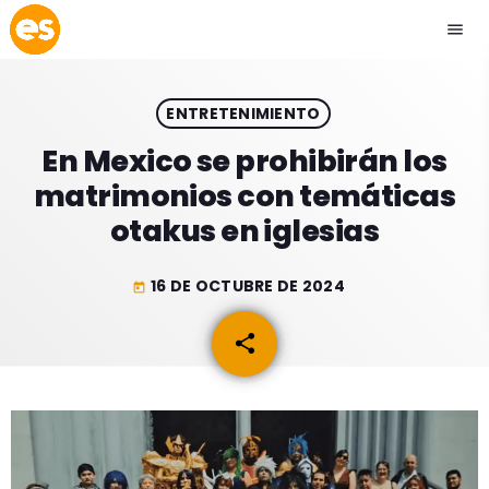
menu
close
ENTRETENIMIENTO
play_arrow
EMISIÓN LA PAZ
En Mexico se prohibirán los
matrimonios con temáticas
play_arrow
EMISIÓN COCHABAMBA
otakus en iglesias
16 DE OCTUBRE DE 2024
today
ESLATINO NEWS
keyboard_arrow_down
share
email
ESLATINO NEWS
LOS + TOP
ACTUALIDAD
PROGRAMACIÓN
ESPECTÁCULOS
INICIO