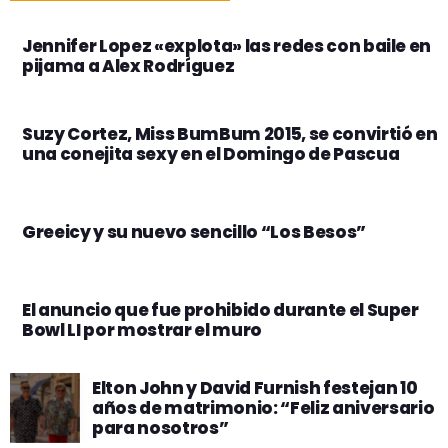
Jennifer Lopez «explota» las redes con baile en
pijama a Alex Rodríguez
Suzy Cortez, Miss BumBum 2015, se convirtió en
una conejita sexy en el Domingo de Pascua
Greeicy y su nuevo sencillo “Los Besos”
El anuncio que fue prohibido durante el Super
Bowl LI por mostrar el muro
Elton John y David Furnish festejan 10
años de matrimonio: “Feliz aniversario
para nosotros”