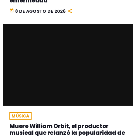
enfermedad
today
8 DE AGOSTO DE 2026
MÚSICA
Muere William Orbit, el productor
musical que relanzó la popularidad de