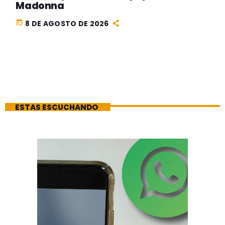
Madonna
today
8 DE AGOSTO DE 2026
ESTAS ESCUCHANDO