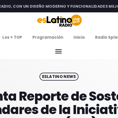
IO, CON UN DISEÑO MODERNO Y FUNCIONALIDADES MEJORAD
clos
Los + TOP
Programación
Inicio
Radio Sple
arrow
EMISIÓN LA PAZ
menu
arrow
EMISIÓN COCHABAMBA
ESLATINO NEWS
IERNES DE ESTRENOS
ROGRAMACIÓN
a Reporte de Sost
ndares de la Iniciat