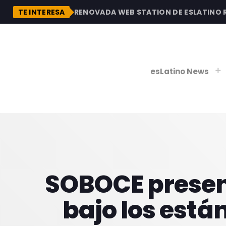
DESCUBRE LA RENOVADA WEB STATION DE ESLATINO RAD
TE INTERESA
esLatino News
play_
play_
V
P
SOBOCE present
bajo los está