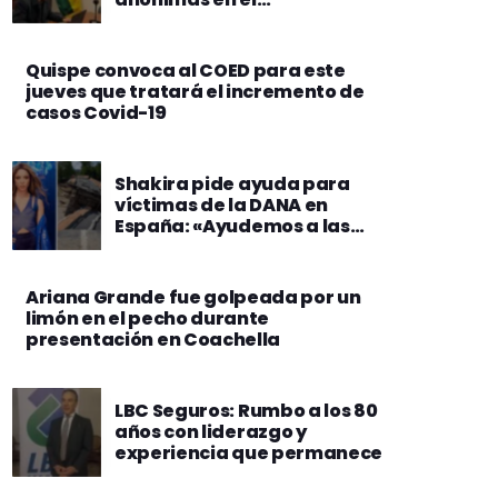
cumplimiento de
normativas comerciales
Quispe convoca al COED para este
jueves que tratará el incremento de
casos Covid-19
Shakira pide ayuda para
víctimas de la DANA en
España: «Ayudemos a las
personas»
Ariana Grande fue golpeada por un
limón en el pecho durante
presentación en Coachella
LBC Seguros: Rumbo a los 80
años con liderazgo y
experiencia que permanece