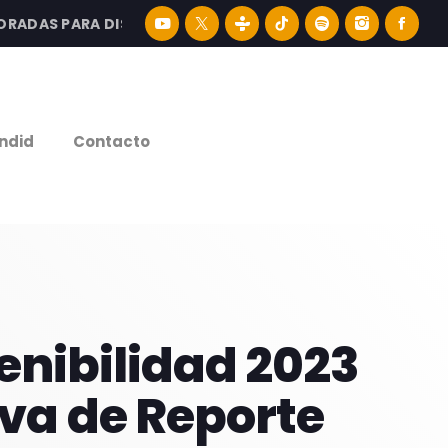
AS PARA DISFRUTAR LA MEJOR MÚSICA LATINA Y CONTENI
e
ndid
Contacto
enibilidad 2023
iva de Reporte