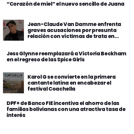
“Corazón de miel” el nuevo sencillo de Juana
Jean-Claude Van Damme enfrenta
graves acusaciones por presunta
relación con víctimas de trata en
Rumania
Jess Glynne reemplazará a Victoria Beckham
en el regreso de las Spice Girls
Karol G se convierte en la primera
cantante latina en encabezar el
festival Coachella
DPF+ de Banco FIE incentiva el ahorro de las
familias bolivianas con una atractiva tasa de
interés