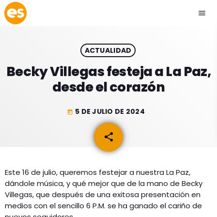
menu
close
ACTUALIDAD
play_arrow
EMISIÓN LA PAZ
Becky Villegas festeja a La Paz,
desde el corazón
play_arrow
EMISIÓN COCHABAMBA
5 DE JULIO DE 2024
today
share
email
ESLATINO NEWS
keyboard_arrow_down
ESLATINO NEWS
LOS + TOP
Este 16 de julio, queremos festejar a nuestra La Paz,
dándole música, y qué mejor que de la mano de Becky
ACTUALIDAD
PROGRAMACIÓN
Villegas, que después de una exitosa presentación en
ESPECTÁCULOS
medios con el sencillo 6 P.M. se ha ganado el cariño de
INICIO
nuevos seguidores.