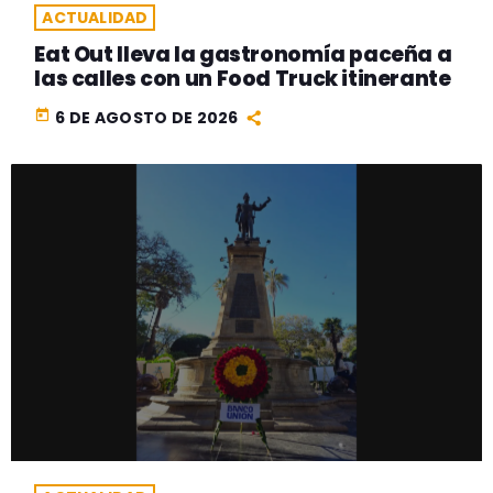
ACTUALIDAD
Eat Out lleva la gastronomía paceña a
las calles con un Food Truck itinerante
today
6 DE AGOSTO DE 2026