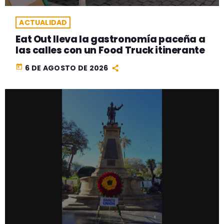
ACTUALIDAD
Eat Out lleva la gastronomía paceña a
las calles con un Food Truck itinerante
today
6 DE AGOSTO DE 2026