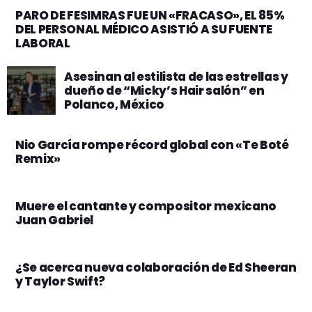
PARO DE FESIMRAS FUE UN «FRACASO», EL 85%
DEL PERSONAL MÉDICO ASISTIÓ A SU FUENTE
LABORAL
Asesinan al estilista de las estrellas y
dueño de “Micky’s Hair salón” en
Polanco, México
Nio García rompe récord global con «Te Boté
Remix»
Muere el cantante y compositor mexicano
Juan Gabriel
¿Se acerca nueva colaboración de Ed Sheeran
y Taylor Swift?