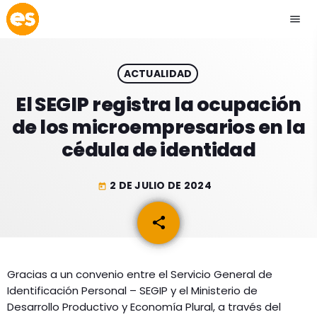
menu
close
ACTUALIDAD
play_arrow
EMISIÓN LA PAZ
El SEGIP registra la ocupación
de los microempresarios en la
play_arrow
EMISIÓN COCHABAMBA
cédula de identidad
2 DE JULIO DE 2024
today
ESLATINO NEWS
keyboard_arrow_down
share
email
ESLATINO NEWS
LOS + TOP
ACTUALIDAD
Gracias a un convenio entre el Servicio General de
PROGRAMACIÓN
Identificación Personal – SEGIP y el Ministerio de
ESPECTÁCULOS
Desarrollo Productivo y Economía Plural, a través del
INICIO