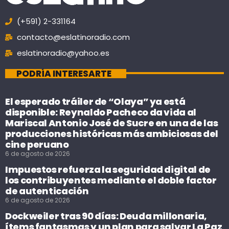
(+591) 2-331164
contacto@eslatinoradio.com
eslatinoradio@yahoo.es
PODRÍA INTERESARTE
El esperado tráiler de “Olaya” ya está
disponible: Reynaldo Pacheco da vida al
Mariscal Antonio José de Sucre en una de las
producciones históricas más ambiciosas del
cine peruano
6 de agosto de 2026
Impuestos refuerza la seguridad digital de
los contribuyentes mediante el doble factor
de autenticación
6 de agosto de 2026
Dockweiler tras 90 días: Deuda millonaria,
ítems fantasmas y un plan para salvar La Paz