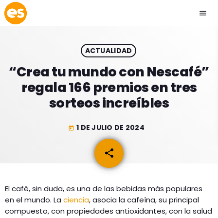
menu
close
ACTUALIDAD
play_arrow
EMISIÓN LA PAZ
“Crea tu mundo con Nescafé”
regala 166 premios en tres
play_arrow
EMISIÓN COCHABAMBA
sorteos increíbles
1 DE JULIO DE 2024
today
ESLATINO NEWS
keyboard_arrow_down
share
email
ESLATINO NEWS
LOS + TOP
ACTUALIDAD
El café, sin duda, es una de las bebidas más populares
PROGRAMACIÓN
en el mundo. La
ciencia
, asocia la cafeína, su principal
ESPECTÁCULOS
compuesto, con propiedades antioxidantes, con la salud
INICIO