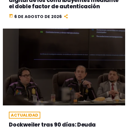
digital de los contribuyentes mediante
el doble factor de autenticación
today
6 DE AGOSTO DE 2026
ACTUALIDAD
Dockweiler tras 90 días: Deuda