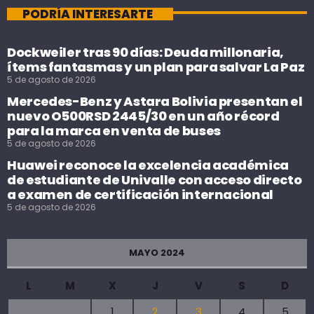
PODRÍA INTERESARTE
Dockweiler tras 90 días: Deuda millonaria,
ítems fantasmas y un plan para salvar La Paz
5 de agosto de 2026
Mercedes-Benz y Astara Bolivia presentan el
nuevo O500RSD 2445/30 en un año récord
para la marca en venta de buses
5 de agosto de 2026
Huawei reconoce la excelencia académica
de estudiante de Univalle con acceso directo
a examen de certificación internacional
5 de agosto de 2026
MAYO 2024
L
M
X
J
V
S
D
1
2
3
4
5