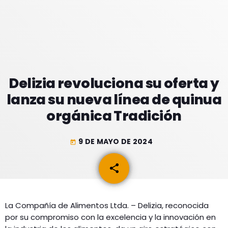
GEEKERS
MÚSICA
RADIO SPLENDID
ENTRETENIMIENTO
CONTACTO
Delizia revoluciona su oferta y
lanza su nueva línea de quinua
orgánica Tradición
9 DE MAYO DE 2024
today
share
email
La Compañía de Alimentos Ltda. – Delizia, reconocida
por su compromiso con la excelencia y la innovación en