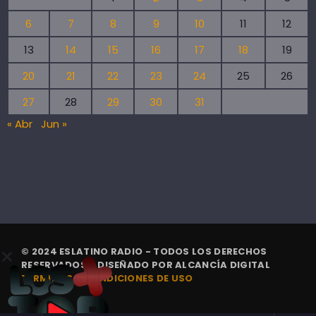
6
7
8
9
10
11
12
13
14
15
16
17
18
19
20
21
22
23
24
25
26
27
28
29
30
31
« Abr
Jun »
© 2024 ESLATINO RADIO - TODOS LOS DERECHOS
RESERVADOS. | DISEÑADO POR
ALCANCÍA DIGITAL
TÉRMINOS Y CONDICIONES DE USO