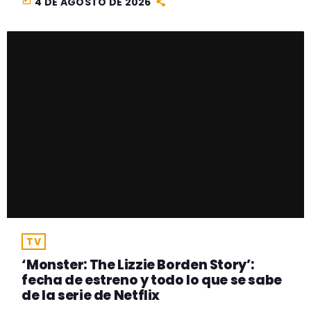
today
4 DE AGOSTO DE 2026
TV
‘Monster: The Lizzie Borden Story’:
fecha de estreno y todo lo que se sabe
de la serie de Netflix