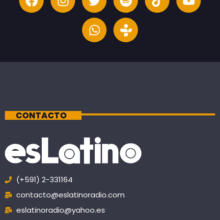
CONTACTO
(+591) 2-331164
contacto@eslatinoradio.com
eslatinoradio@yahoo.es