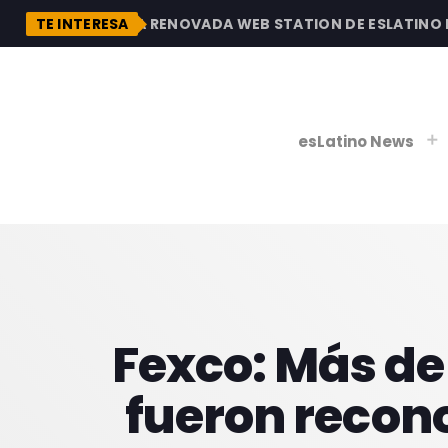
DESCUBRE LA RENOVADA WEB STATION DE ESLATINO RAD
TE INTERESA
esLatino News
play_
play_
V
P
Fexco: Más de
fueron recon