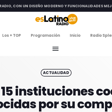
IO, CON UN DISEÑO MODERNO Y FUNCIONALIDADES MEJORA
clos
Los + TOP
Programación
Inicio
Radio Sple
arrow
EMISIÓN LA PAZ
menu
arrow
EMISIÓN COCHABAMBA
ACTUALIDAD
IERNES DE ESTRENOS
ROGRAMACIÓN
 15 instituciones
ocidas por su comp