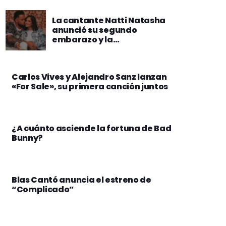
La cantante Natti Natasha
anunció su segundo
embarazo y la
reprogramación de su gira
Carlos Vives y Alejandro Sanz lanzan
«For Sale», su primera canción juntos
¿A cuánto asciende la fortuna de Bad
Bunny?
Blas Cantó anuncia el estreno de
“Complicado”