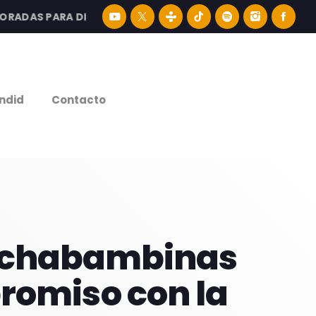
DAS PARA DISFRUTAR LA MEJOR MÚSICA LATINA Y CONTENI
e
ndid
Contacto
 cochabambinas
romiso con la