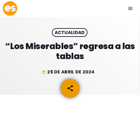
menu
close
ACTUALIDAD
play_arrow
EMISIÓN LA PAZ
“Los Miserables” regresa a las
tablas
play_arrow
EMISIÓN COCHABAMBA
26 DE ABRIL DE 2024
today
share
email
ESLATINO NEWS
keyboard_arrow_down
ESLATINO NEWS
LOS + TOP
ACTUALIDAD
PROGRAMACIÓN
ESPECTÁCULOS
INICIO