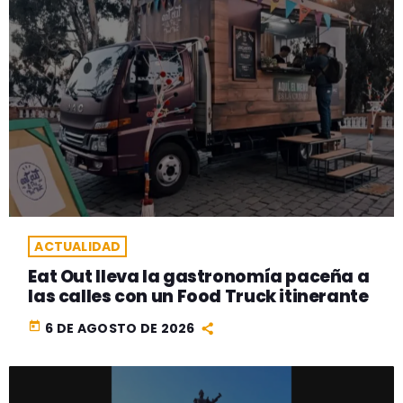
ACTUALIDAD
Eat Out lleva la gastronomía paceña a
las calles con un Food Truck itinerante
today
6 DE AGOSTO DE 2026