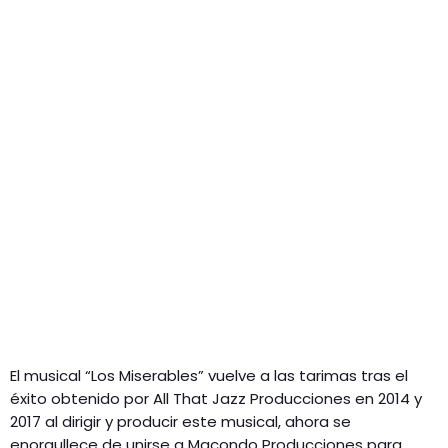
GEEKERS
MÚSICA
RADIO SPLENDID
ENTRETENIMIENTO
CONTACTO
El musical “Los Miserables” vuelve a las tarimas tras el
éxito obtenido por All That Jazz Producciones en 2014 y
2017 al dirigir y producir este musical, ahora se
enorgullece de unirse a Macondo Producciones para