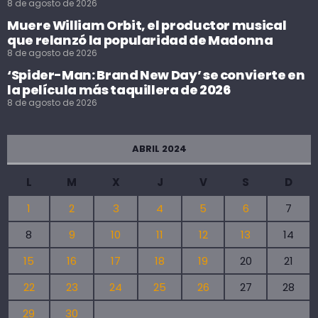
8 de agosto de 2026
Muere William Orbit, el productor musical
que relanzó la popularidad de Madonna
8 de agosto de 2026
‘Spider-Man: Brand New Day’ se convierte en
la película más taquillera de 2026
8 de agosto de 2026
ABRIL 2024
L
M
X
J
V
S
D
1
2
3
4
5
6
7
8
9
10
11
12
13
14
15
16
17
18
19
20
21
22
23
24
25
26
27
28
29
30