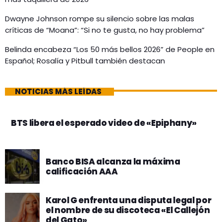
Dwayne Johnson rompe su silencio sobre las malas
críticas de “Moana”: “Si no te gusta, no hay problema”
Belinda encabeza “Los 50 más bellos 2026” de People en
Español; Rosalía y Pitbull también destacan
NOTICIAS MÁS LEÍDAS
BTS libera el esperado video de «Epiphany»
Banco BISA alcanza la máxima
calificación AAA
Karol G enfrenta una disputa legal por
el nombre de su discoteca «El Callejón
del Gato»