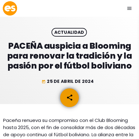
menu
close
ACTUALIDAD
play_arrow
EMISIÓN LA PAZ
PACEÑA auspicia a Blooming
para renovar la tradición y la
play_arrow
EMISIÓN COCHABAMBA
pasión por el fútbol boliviano
25 DE ABRIL DE 2024
today
ESLATINO NEWS
keyboard_arrow_down
share
email
ESLATINO NEWS
LOS + TOP
ACTUALIDAD
Paceña renueva su compromiso con el Club Blooming
PROGRAMACIÓN
hasta 2025, con el fin de consolidar más de dos décadas
ESPECTÁCULOS
de apoyo continuo al fútbol boliviano. La alianza entre la
INICIO