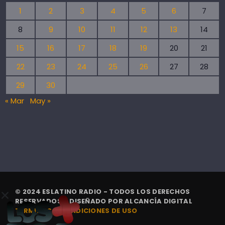
1
2
3
4
5
6
7
8
9
10
11
12
13
14
15
16
17
18
19
20
21
22
23
24
25
26
27
28
29
30
« Mar
May »
© 2024 ESLATINO RADIO - TODOS LOS DERECHOS
RESERVADOS. | DISEÑADO POR
ALCANCÍA DIGITAL
TÉRMINOS Y CONDICIONES DE USO