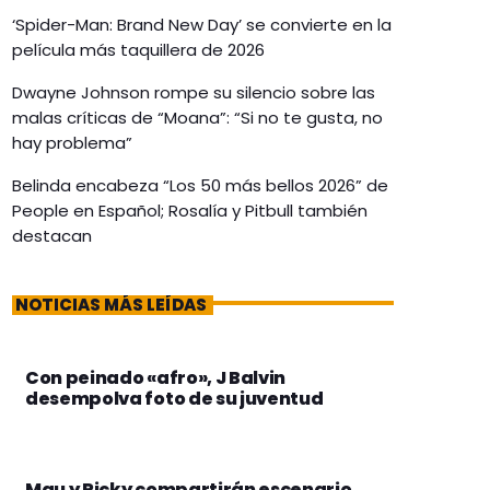
‘Spider-Man: Brand New Day’ se convierte en la
película más taquillera de 2026
Dwayne Johnson rompe su silencio sobre las
malas críticas de “Moana”: “Si no te gusta, no
hay problema”
Belinda encabeza “Los 50 más bellos 2026” de
People en Español; Rosalía y Pitbull también
destacan
NOTICIAS MÁS LEÍDAS
Con peinado «afro», J Balvin
desempolva foto de su juventud
Mau y Ricky compartirán escenario