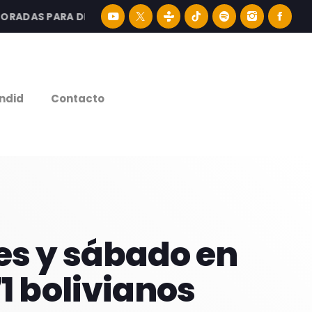
DAS PARA DISFRUTAR LA MEJOR MÚSICA LATINA Y CONTENI
e
ndid
Contacto
nes y sábado en
71 bolivianos