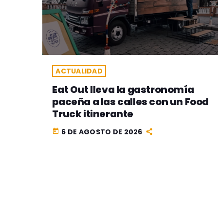
ACTUALIDAD
Eat Out lleva la gastronomía
paceña a las calles con un Food
Truck itinerante
6 DE AGOSTO DE 2026
today