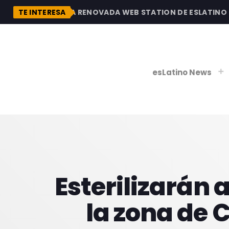
DESCUBRE LA RENOVADA WEB STATION DE ESLATINO RAD
TE INTERESA
esLatino News
play_
play_
V
P
Esterilizarán 
la zona de C