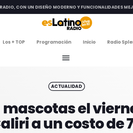
IO, CON UN DISEÑO MODERNO Y FUNCIONALIDADES MEJORA
clos
Los + TOP
Programación
Inicio
Radio Sple
arrow
EMISIÓN LA PAZ
menu
arrow
EMISIÓN COCHABAMBA
ACTUALIDAD
IERNES DE ESTRENOS
ROGRAMACIÓN
a mascotas el vier
aliri a un costo de 