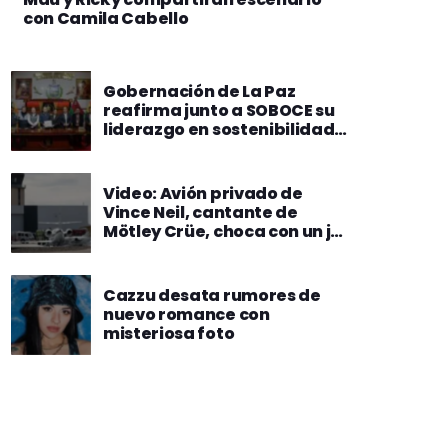
con Camila Cabello
Gobernación de La Paz
reafirma junto a SOBOCE su
liderazgo en sostenibilidad
al convertirse en el primer
departamento en
transformar residuos
Video: Avión privado de
urbanos en energía limpia
Vince Neil, cantante de
Mötley Crüe, choca con un jet
y deja un muerto
Cazzu desata rumores de
nuevo romance con
misteriosa foto